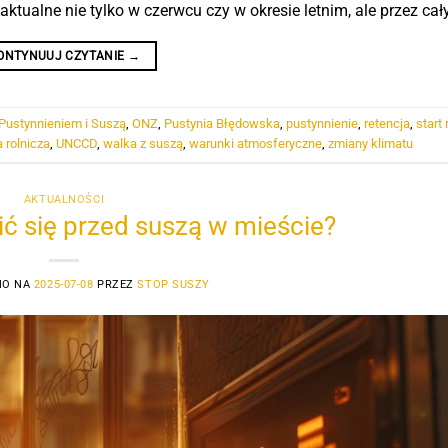
ktualne nie tylko w czerwcu czy w okresie letnim, ale przez cały
ONTYNUUJ CZYTANIE
→
Pustynnieniem i Suszą
,
ONZ
,
Pustynia Błędowska
,
pustynnienie
,
retencja
,
start 
 rolnicza
,
UNCCD
,
walka z suszą
,
warunki atmosferyczne
,
zmiany klimatu
AKTUALNOŚCI
ć się przed suszą w mieście?
NO NA
2025-07-08
PRZEZ
STOP SUSZY