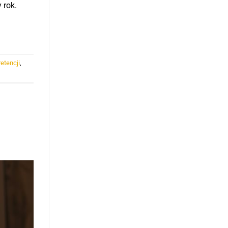
 rok.
retencji
,