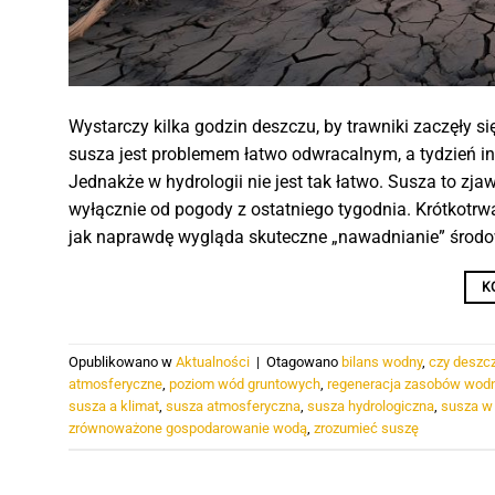
Wystarczy kilka godzin deszczu, by trawniki zaczęły si
susza jest problemem łatwo odwracalnym, a tydzień i
Jednakże w hydrologii nie jest tak łatwo. Susza to zja
wyłącznie od pogody z ostatniego tygodnia. Krótkotrw
jak naprawdę wygląda skuteczne „nawadnianie” środ
K
Opublikowano w
Aktualności
|
Otagowano
bilans wodny
,
czy deszc
atmosferyczne
,
poziom wód gruntowych
,
regeneracja zasobów wod
susza a klimat
,
susza atmosferyczna
,
susza hydrologiczna
,
susza w
zrównoważone gospodarowanie wodą
,
zrozumieć suszę