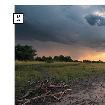
13
sie