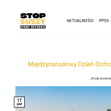
Przewiń
do
zawartości
AKTUALNOŚCI
PPSS
Międzynarodowy Dzień Ochron
OPUBLIKOWA
17
paź