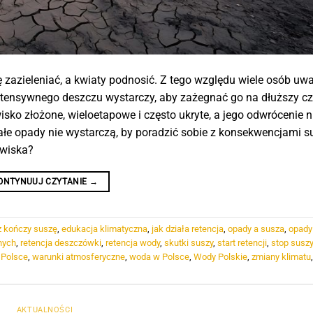
ę zazieleniać, a kwiaty podnosić. Z tego względu wiele osób uwa
ntensywnego deszczu wystarczy, aby zażegnać go na dłuższy cz
wisko złożone, wieloetapowe i często ukryte, a jego odwrócenie n
ałe opady nie wystarczą, by poradzić sobie z konsekwencjami s
owiska?
ONTYNUUJ CZYTANIE
→
z kończy suszę
,
edukacja klimatyczna
,
jak działa retencja
,
opady a susza
,
opady
nych
,
retencja deszczówki
,
retencja wody
,
skutki suszy
,
start retencji
,
stop suszy
 Polsce
,
warunki atmosferyczne
,
woda w Polsce
,
Wody Polskie
,
zmiany klimatu
,
AKTUALNOŚCI