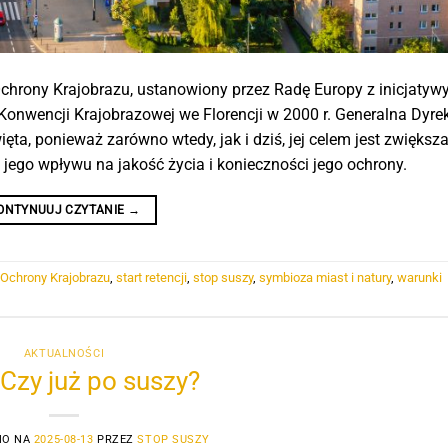
rony Krajobrazu, ustanowiony przez Radę Europy z inicjatywy
Konwencji Krajobrazowej we Florencji w 2000 r. Generalna Dyre
ta, ponieważ zarówno wtedy, jak i dziś, jej celem jest zwiększ
jego wpływu na jakość życia i konieczności jego ochrony.
ONTYNUUJ CZYTANIE
→
Ochrony Krajobrazu
,
start retencji
,
stop suszy
,
symbioza miast i natury
,
warunki
AKTUALNOŚCI
Czy już po suszy?
NO NA
2025-08-13
PRZEZ
STOP SUSZY