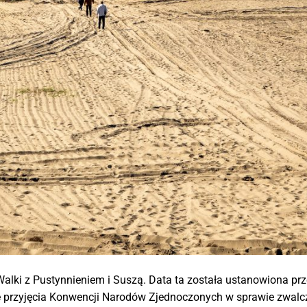
alki z Pustynnieniem i Suszą. Data ta została ustanowiona pr
 przyjęcia Konwencji Narodów Zjednoczonych w sprawie zwalc