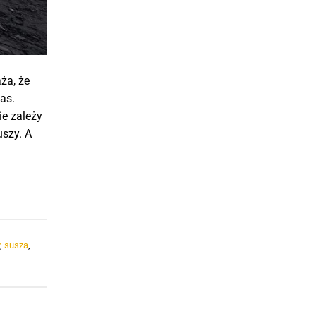
ża, że
as.
ie zależy
uszy. A
,
susza
,