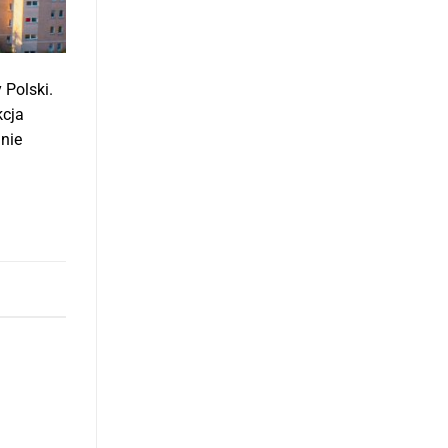
 Polski.
kcja
anie