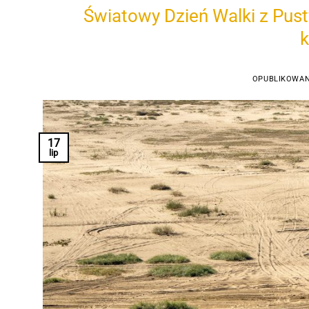
Światowy Dzień Walki z Pust
k
OPUBLIKOWA
17
lip