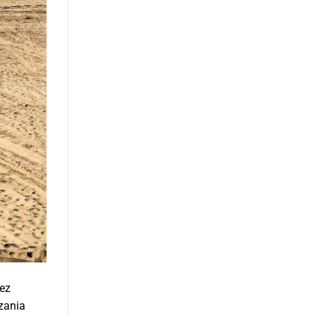
zez
zania