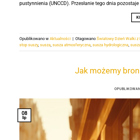
pustynnienia (UNCCD). Przesłanie tego dnia pozostaje a
K
Opublikowano w
Aktualności
|
Otagowano
Światowy Dzień Walki z 
stop suszy
,
susza
,
susza atmosferyczna
,
susza hydrologiczna
,
susza
Jak możemy broni
OPUBLIKOWA
08
lip