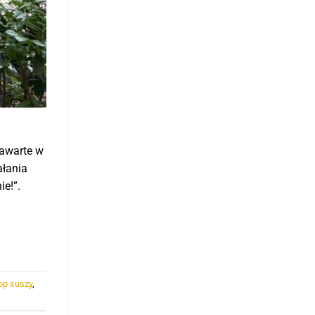
zawarte w
ałania
ie!”.
op suszy
,