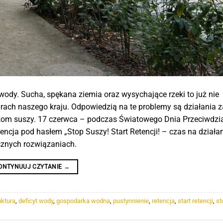
ody. Sucha, spękana ziemia oraz wysychające rzeki to już nie
rach naszego kraju. Odpowiedzią na te problemy są działania 
tkom suszy. 17 czerwca – podczas Światowego Dnia Przeciwdzi
ncja pod hasłem „Stop Suszy! Start Retencji! – czas na działan
ecznych rozwiązaniach.
ONTYNUUJ CZYTANIE
→
uktura
,
deficyt wody
,
gospodarka wodna
,
pustynnienie
,
retencja
,
start retencji
,
st