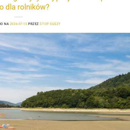
ko dla rolników?
NO NA
2026-07-15
PRZEZ
STOP SUSZY