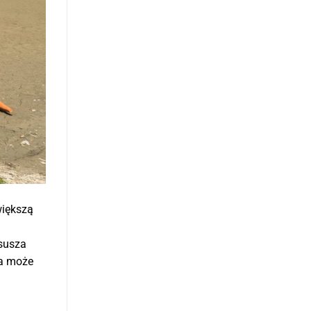
większą
 susza
za może