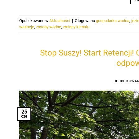
Opublikowano w
Aktualności
|
Otagowano
gospodarka wodna
,
jezi
wakacje
,
zasoby wodne
,
zmiany klimatu
Stop Suszy! Start Retencji!
odpow
OPUBLIKOWA
25
cze