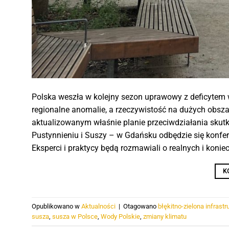
Polska weszła w kolejny sezon uprawowy z deficytem w
regionalne anomalie, a rzeczywistość na dużych obsza
aktualizowanym właśnie planie przeciwdziałania sku
Pustynnieniu i Suszy – w Gdańsku odbędzie się konfere
Eksperci i praktycy będą rozmawiali o realnych i koni
K
Opublikowano w
Aktualności
|
Otagowano
błękitno-zielona infrastr
susza
,
susza w Polsce
,
Wody Polskie
,
zmiany klimatu