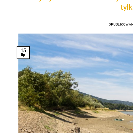
tyl
OPUBLIKOWA
15
lip