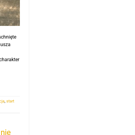
schnięte
Susza
charakter
cja
,
start
nie