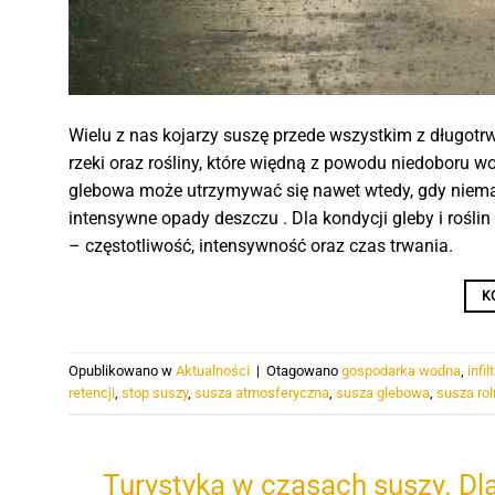
Wielu z nas kojarzy suszę przede wszystkim z długo
rzeki oraz rośliny, które więdną z powodu niedoboru 
glebowa może utrzymywać się nawet wtedy, gdy niema
intensywne opady deszczu . Dla kondycji gleby i roślin
– częstotliwość, intensywność oraz czas trwania.
K
Opublikowano w
Aktualności
|
Otagowano
gospodarka wodna
,
infi
retencji
,
stop suszy
,
susza atmosferyczna
,
susza glebowa
,
susza rol
Turystyka w czasach suszy. Dl