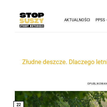
Przewiń
do
zawartości
AKTUALNOŚCI
PPSS
Złudne deszcze. Dlaczego letn
OPUBLIKOWA
22