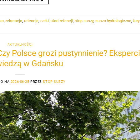
ora
,
rekreacja
,
retencja
,
rzeki
,
start retencji
,
stop suszy
,
susza hydrologiczna
,
tur
AKTUALNOŚCI
 Czy Polsce grozi pustynnienie? Eksperci
iedzą w Gdańsku
NO NA
2026-06-25
PRZEZ
STOP SUSZY