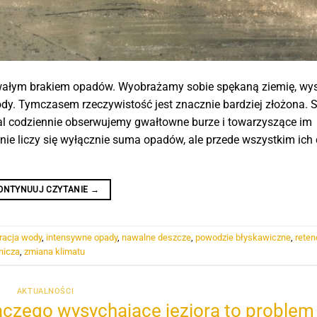
trwałym brakiem opadów. Wyobrażamy sobie spękaną ziemię, wy
wody. Tymczasem rzeczywistość jest znacznie bardziej złożona. 
l codziennie obserwujemy gwałtowne burze i towarzyszące im
 nie liczy się wyłącznie suma opadów, ale przede wszystkim ich 
ONTYNUUJ CZYTANIE
→
ltracja wody
,
intensywne opady
,
nawalne deszcze
,
powodzie błyskawiczne
,
reten
nicza
,
zmiana klimatu
AKTUALNOŚCI
aczego wysychające jeziora to problem 