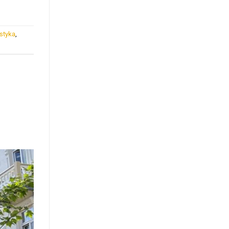
ystyka
,