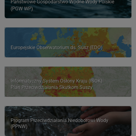
Państwowe Gospodarstwo Wodne Wody Polskie
wybranych informacji właściwym organom, bądź
(PGW WP)
osobom trzecim, które zgłoszą żądanie udzielenia
takich informacji, w oparciu o odpowiednią
podstawę prawną oraz zgodnie z przepisami
obowiązującego prawa.
Europejskie Obserwatorium ds. Susz (EDO)
Zebrane dane służą do monitorowania i
sprawdzenia, w jaki sposób korzystają Państwo z
naszej witryny, aby analizować ruch na stronie
internetowej.
Informatyczny System Osłony Kraju (ISOK)
Przysługuje Państwu prawo żądania
Plan Przeciwdziałania Skutkom Suszy
sprostowania, usunięcia lub ograniczenia
przetwarzania danych oraz prawo wycofania
zgody na przetwarzanie danych osobowych.
Program Przeciwdziałania Niedoborowi Wody
(PPNW)