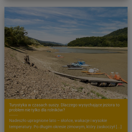
Turystyka w czasach suszy. Dlaczego wysychające jeziora to
problem nie tylko dla rolników?
Nadeszło upragnione lato – słońce, wakacje i wysokie
temperatury. Po długim okresie zimowym, który zaskoczył [...]