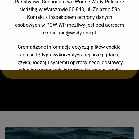
Państwowe Gospodarstwo Wodne Wody Polskie z
SPOT
„STOP SUSZY! START
siedzibą w Warszawie 00-848, ul. Żelazna 59a
RETENCJI!”
Kontakt z Inspektorem ochrony danych
Zapraszamy do zapoznania się z materiałami filmowymi
osobowych w PGW WP możliwy jest pod adresem
przygotowanymi w ramach kampanii Stop Suszy! Start
e-mail: iod@wody.gov.pl
Retencji!Przybliżają one temat problemu suszy w Polsce, jej
skutków, oraz sposobów przeciwdziałania jej.
Gromadzone informacje dotyczą plików cookie,
adresu IP, typu wykorzystywanej przeglądarki,
ZOBACZ SPOT
języka, rodzaju systemu operacyjnego, dostawcy
usług internetowych, informacji o czasie i dacie,
lokalizacji oraz informacji przesyłanych do witryny
za pośrednictwem formularza kontaktowego.
Państwa dane osobowe mogą zostać przekazane
dostawcom systemów IT, z którymi współpracuje
Administrator oraz Google w ramach korzystania
przez Administratora z usługi Google Analytics.
Administrator zastrzega sobie prawo ujawnienia