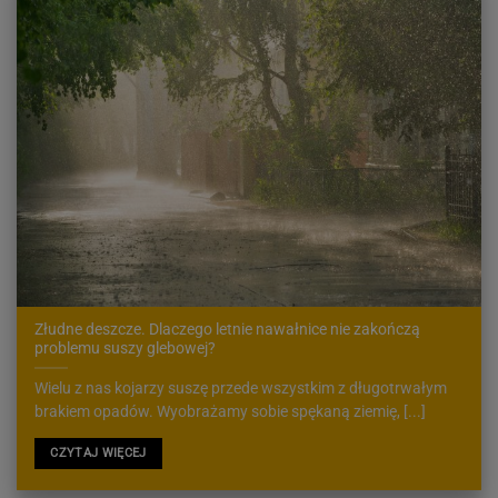
Złudne deszcze. Dlaczego letnie nawałnice nie zakończą
problemu suszy glebowej?
Wielu z nas kojarzy suszę przede wszystkim z długotrwałym
brakiem opadów. Wyobrażamy sobie spękaną ziemię, [...]
CZYTAJ WIĘCEJ