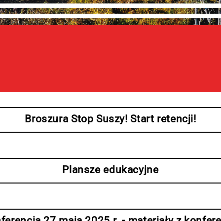
Broszura Stop Suszy! Start retencji!
Plansze edukacyjne
ferencja 27 maja 2025 r. - materiały z konfere