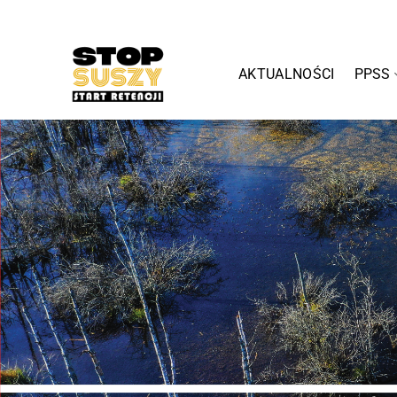
Przewiń
do
zawartości
AKTUALNOŚCI
PPSS