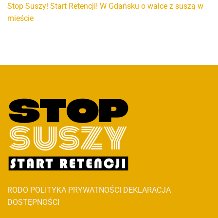
Stop Suszy! Start Retencji! W Gdańsku o walce z suszą w
mieście
RODO
POLITYKA PRYWATNOŚCI
DEKLARACJA
DOSTĘPNOŚCI