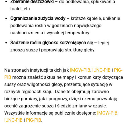
Zbieranie deszczówki
– do podlewania, spłukiwania
toalet, etc..
Ograniczanie zużycia wody
– krótsze kąpiele, unikanie
podlewania roślin w godzinach największego
nasłonecznienia i wysokiej temperatury.
Sadzenie roślin głęboko korzeniących się
– lepiej
znoszą suszę i poprawiają strukturę gleby.
Na stronach instytucji takich jak
IMGW-PIB
,
IUNG-PIB
i
PIG-
PIB
można znaleźć aktualne mapy i komunikaty dotyczące
suszy oraz wilgotności gleby, prezentujące sytuację w
różnych regionach kraju. Dane te obejmują zarówno
bieżące pomiary, jak i prognozy, dzięki czemu pozwalają
ocenić zagrożenie suszą i śledzić zmiany w czasie.
Wszystkie informacje są publicznie dostępne:
IMGW-PIB
,
IUNG-PIB
i
PIG-PIB
.