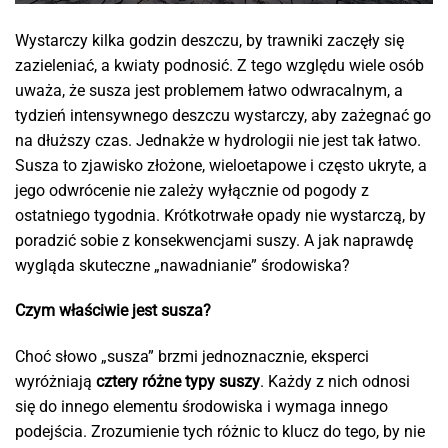
Wystarczy kilka godzin deszczu, by trawniki zaczęły się
zazieleniać, a kwiaty podnosić. Z tego względu wiele osób
uważa, że susza jest problemem łatwo odwracalnym, a
tydzień intensywnego deszczu wystarczy, aby zażegnać go
na dłuższy czas. Jednakże w hydrologii nie jest tak łatwo.
Susza to zjawisko złożone, wieloetapowe i często ukryte, a
jego odwrócenie nie zależy wyłącznie od pogody z
ostatniego tygodnia. Krótkotrwałe opady nie wystarczą, by
poradzić sobie z konsekwencjami suszy. A jak naprawdę
wygląda skuteczne „nawadnianie” środowiska?
Czym właściwie jest susza?
Choć słowo „susza” brzmi jednoznacznie, eksperci
wyróżniają
cztery różne typy suszy
. Każdy z nich odnosi
się do innego elementu środowiska i wymaga innego
podejścia. Zrozumienie tych różnic to klucz do tego, by nie