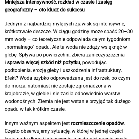
Mniejsza intensywność, rozkład w czasie i zasięg
geograficzny – oto klucz do sukcesu
Jednym z najbardziej mylących zjawisk są intensywne,
krótkotrwałe deszcze. W ciągu godziny może spaść 20–30
mm wody – co teoretycznie odpowiada całym tygodniom
„normalnego” opadu. Ale ta woda nie zdąży wsiąknąć w
glebę. Spływa po powierzchni, zbiera zanieczyszczenia
i
sprawia więcej szkód niż pożytku
, powodując
podtopienia, erozję gleby i uszkodzenia infrastruktury.
Efekt? Woda szybko odprowadzana jest do rzek, po czym
do morza, natomiast nie zostaje zgromadzona w
krajobrazie, w glebie i nie zasila odpowiednio warstw
wodonośnych. Ziemia nie jest wstanie przyjąć tak dużego
opadu w tak krótkim czasie.
Innym ważnym aspektem jest
rozmieszczenie opadów
.
Często obserwujemy sytuację, w której w jednej części
kraju pada długo i intensywnie, a w drugiej prawie wcale.