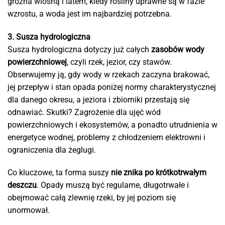
groźna wiosną i latem, kiedy rośliny uprawne są w fazie
wzrostu, a woda jest im najbardziej potrzebna.
3. Susza hydrologiczna
Susza hydrologiczna dotyczy już całych
zasobów wody
powierzchniowej
, czyli rzek, jezior, czy stawów.
Obserwujemy ją, gdy wody w rzekach zaczyna brakować,
jej przepływ i stan opada poniżej normy charakterystycznej
dla danego okresu, a jeziora i zbiorniki przestają się
odnawiać. Skutki? Zagrożenie dla ujęć wód
powierzchniowych i ekosystemów, a ponadto utrudnienia w
energetyce wodnej, problemy z chłodzeniem elektrowni i
ograniczenia dla żeglugi.
Co kluczowe, ta forma suszy
nie znika po krótkotrwałym
deszczu
. Opady muszą być regularne, długotrwałe i
obejmować całą zlewnię rzeki, by jej poziom się
unormował.