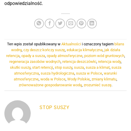
odpowiedzialność.
Ten wpis został opublikowany w
Aktualności
i oznaczony tagiem
bilans
wodny
,
czy deszcz kończy suszę
,
edukacja klimatyczna
,
jak działa
retencja
,
opady a susza
,
opady atmosferyczne
,
poziom wód gruntowych
,
regeneracja zasobów wodnych
,
retencja deszczówki
,
retencja wody
,
skutki suszy
,
start retencji
,
stop suszy
,
susza
,
susza a klimat
,
susza
atmosferyczna
,
susza hydrologiczna
,
susza w Polsce
,
warunki
atmosferyczne
,
woda w Polsce
,
Wody Polskie
,
zmiany klimatu
,
zrównoważone gospodarowanie wodą
,
zrozumieć suszę
.
STOP SUSZY