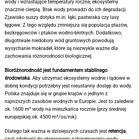
wody i wzrastające temperatury roczne, ekosystemy
znacznie cierpią. Brak wody prowadzi do ich degradacji.
Zjawisko suszy dotyka m.in. łąki, pastwiska czy lasy
łęgowe. Z tego względu zmniejsza się populacja płazów,
bezkręgowców i ptaków wodno-błotnych. Dodatkowo,
długotrwałe niedobory wód gruntowych powodują
wysychanie mokradeł, które są niezwykle ważne dla
zachowania różnorodności biologicznej.
Bioróżnorodność jest fundamentem stabilnego
środowiska
. Aby utrzymać ekosystemy wodne i lądowe w
dobrej kondycji potrzebny jest nieustanny dostęp do wody.
Polska znajduje się w grupie krajów o jednym z
najniższych zasobów wodnych w Europie. Jest to zaledwie
ok. 1600 m³ wody na mieszkańca rocznie (przy średniej
europejskiej ok. 4500 m³/os/rok).
Dlatego tak ważna w dzisiejszych czasach jest
retencja
,
czyli zdolność do okresowego zatrzymywania wody.