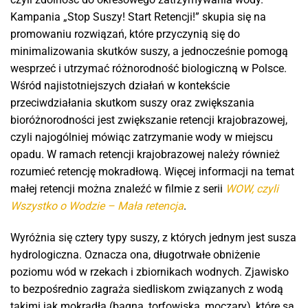
Kampania „Stop Suszy! Start Retencji!” skupia się na
promowaniu rozwiązań, które przyczynią się do
minimalizowania skutków suszy, a jednocześnie pomogą
wesprzeć i utrzymać różnorodność biologiczną w Polsce.
Wśród najistotniejszych działań w kontekście
przeciwdziałania skutkom suszy oraz zwiększania
bioróżnorodności jest zwiększanie retencji krajobrazowej,
czyli najogólniej mówiąc zatrzymanie wody w miejscu
opadu. W ramach retencji krajobrazowej należy również
rozumieć retencję mokradłową. Więcej informacji na temat
małej retencji można znaleźć w filmie z serii
WOW, czyli
Wszystko o Wodzie – Mała retencja
.
Wyróżnia się cztery typy suszy, z których jednym jest susza
hydrologiczna. Oznacza ona, długotrwałe obniżenie
poziomu wód w rzekach i zbiornikach wodnych. Zjawisko
to bezpośrednio zagraża siedliskom związanych z wodą
takimi jak mokradła (bagna, torfowiska, moczary), które są