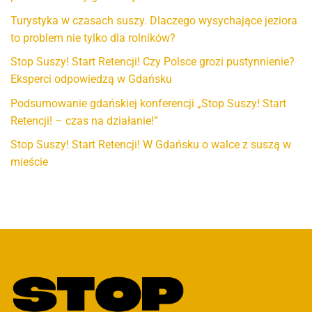
Turystyka w czasach suszy. Dlaczego wysychające jeziora
to problem nie tylko dla rolników?
Stop Suszy! Start Retencji! Czy Polsce grozi pustynnienie?
Eksperci odpowiedzą w Gdańsku
Podsumowanie gdańskiej konferencji „Stop Suszy! Start
Retencji! – czas na działanie!”
Stop Suszy! Start Retencji! W Gdańsku o walce z suszą w
mieście