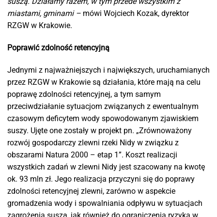
suszą. Działamy razem, w tym przede wszystkim z
miastami, gminami –
mówi Wojciech Kozak, dyrektor
RZGW w Krakowie.
Poprawić zdolność retencyjną
Jednymi z najważniejszych i największych, uruchamianych
przez RZGW w Krakowie są działania, które mają na celu
poprawę zdolności retencyjnej, a tym samym
przeciwdziałanie sytuacjom związanych z ewentualnym
czasowym deficytem wody spowodowanym zjawiskiem
suszy. Ujęte one zostały w projekt pn. „Zrównoważony
rozwój gospodarczy zlewni rzeki Nidy w związku z
obszarami Natura 2000 – etap 1”. Koszt realizacji
wszystkich zadań w zlewni Nidy jest szacowany na kwotę
ok. 93 mln zł. Jego realizacja przyczyni się do poprawy
zdolności retencyjnej zlewni, zarówno w aspekcie
gromadzenia wody i spowalniania odpływu w sytuacjach
zagrożenia suszą, jak również do ograniczenia ryzyka w