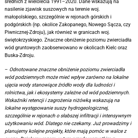
średnich z wielolecia 1991–2020. Dane wskazują na
nasilenie zjawisk suszowych na terenie woj.
małopolskiego, szczególnie w rejonach górskich i
podgórskich (np. okolice Zakopanego, Nowego Sącza, czy
Piwnicznej-Zdroju), jak również w granicach woj.
świętokrzyskiego. Znaczne obniżenie poziomu zwierciadła
wód gruntowych zaobserwowano w okolicach Kielc oraz
Buska-Zdroju.
–
Odnotowane znaczne obniżenie poziomu zwierciadła
wód podziemnych może mieć wpływ zarówno na lokalne
ujęcia wody stanowiące źródło wody dla ludności i
rolnictwa, jak i ekosystemy zależne od wód podziemnych.
Wskaźniki retencji i zagrożenia niżówką wskazują na
lokalne występowanie suszy hydrogeologicznej,
szczególnie w rejonach o słabszej infiltracji i intensywnym
użytkowaniu wód. Dlatego nie czekamy. Już prowadzimy i
planujemy kolejne projekty, które mają pomóc w walce z