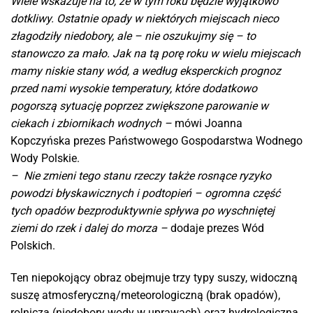
Wiele wskazuje na to, że w tym roku będzie wyjątkowo
dotkliwy. Ostatnie opady w niektórych miejscach nieco
złagodziły niedobory, ale – nie oszukujmy się – to
stanowczo za mało. Jak na tą porę roku w wielu miejscach
mamy niskie stany wód, a według eksperckich prognoz
przed nami wysokie temperatury, które dodatkowo
pogorszą sytuację poprzez zwiększone parowanie w
ciekach i zbiornikach wodnych –
mówi Joanna
Kopczyńska prezes Państwowego Gospodarstwa Wodnego
Wody Polskie.
– Nie zmieni tego stanu rzeczy także rosnące ryzyko
powodzi błyskawicznych i podtopień – ogromna część
tych opadów bezproduktywnie spływa po wyschniętej
ziemi do rzek i dalej do morza –
dodaje prezes Wód
Polskich.
Ten niepokojący obraz obejmuje trzy typy suszy, widoczną
suszę atmosferyczną/meteorologiczną (brak opadów),
rolniczą (niedobory wody w uprawach) oraz hydrologiczną