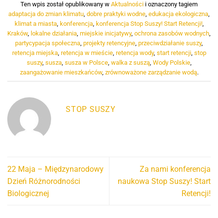
Ten wpis został opublikowany w
Aktualności
i oznaczony tagiem
adaptacja do zmian klimatu
,
dobre praktyki wodne
,
edukacja ekologiczna
,
klimat a miasta
,
konferencja
,
konferencja Stop Suszy! Start Retencji!
,
Kraków
,
lokalne działania
,
miejskie inicjatywy
,
ochrona zasobów wodnych
,
partycypacja społeczna
,
projekty retencyjne
,
przeciwdziałanie suszy
,
retencja miejska
,
retencja w mieście
,
retencja wody
,
start retencji
,
stop
suszy
,
susza
,
susza w Polsce
,
walka z suszą
,
Wody Polskie
,
zaangażowanie mieszkańców
,
zrównoważone zarządzanie wodą
.
STOP SUSZY
22 Maja – Międzynarodowy
Za nami konferencja
Dzień Różnorodności
naukowa Stop Suszy! Start
Biologicznej
Retencji!