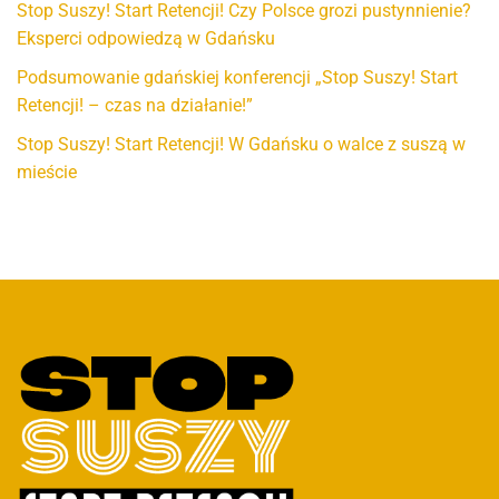
Stop Suszy! Start Retencji! Czy Polsce grozi pustynnienie?
Eksperci odpowiedzą w Gdańsku
Podsumowanie gdańskiej konferencji „Stop Suszy! Start
Retencji! – czas na działanie!”
Stop Suszy! Start Retencji! W Gdańsku o walce z suszą w
mieście