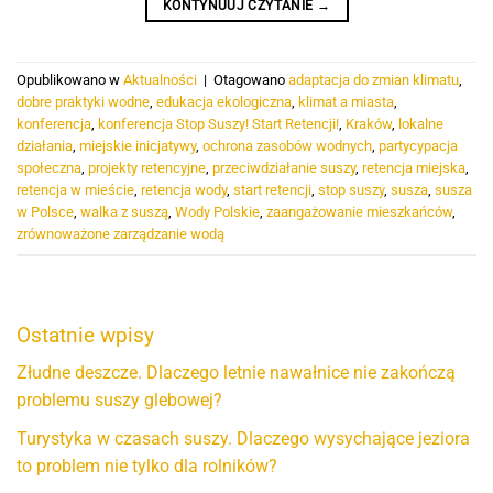
KONTYNUUJ CZYTANIE
→
Opublikowano w
Aktualności
|
Otagowano
adaptacja do zmian klimatu
,
dobre praktyki wodne
,
edukacja ekologiczna
,
klimat a miasta
,
konferencja
,
konferencja Stop Suszy! Start Retencji!
,
Kraków
,
lokalne
działania
,
miejskie inicjatywy
,
ochrona zasobów wodnych
,
partycypacja
społeczna
,
projekty retencyjne
,
przeciwdziałanie suszy
,
retencja miejska
,
retencja w mieście
,
retencja wody
,
start retencji
,
stop suszy
,
susza
,
susza
w Polsce
,
walka z suszą
,
Wody Polskie
,
zaangażowanie mieszkańców
,
zrównoważone zarządzanie wodą
Ostatnie wpisy
Złudne deszcze. Dlaczego letnie nawałnice nie zakończą
problemu suszy glebowej?
Turystyka w czasach suszy. Dlaczego wysychające jeziora
to problem nie tylko dla rolników?