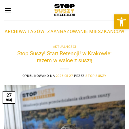
Przewiń
do
Otwórz 
zawartości
ARCHIWA TAGÓW:
ZAANGAŻOWANIE MIESZKAŃCÓW
AKTUALNOŚCI
Stop Suszy! Start Retencji! w Krakowie:
razem w walce z suszą
OPUBLIKOWANO NA
2025-05-27
PRZEZ
STOP SUSZY
27
maj