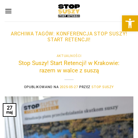
Przewiń
do
Otwórz 
zawartości
ARCHIWA TAGÓW:
KONFERENCJA STOP SUSZY!
START RETENCJI!
AKTUALNOŚCI
Stop Suszy! Start Retencji! w Krakowie:
razem w walce z suszą
OPUBLIKOWANO NA
2025-05-27
PRZEZ
STOP SUSZY
27
maj