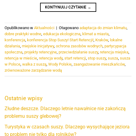
KONTYNUUJ CZYTANIE
→
Opublikowano w
Aktualności
|
Otagowano
adaptacja do zmian klimatu
,
dobre praktyki wodne
,
edukacja ekologiczna
,
klimat a miasta
,
konferencja
,
konferencja Stop Suszy! Start Retencji!
,
Kraków
,
lokalne
działania
,
miejskie inicjatywy
,
ochrona zasobów wodnych
,
partycypacja
społeczna
,
projekty retencyjne
,
przeciwdziałanie suszy
,
retencja miejska
,
retencja w mieście
,
retencja wody
,
start retencji
,
stop suszy
,
susza
,
susza
w Polsce
,
walka z suszą
,
Wody Polskie
,
zaangażowanie mieszkańców
,
zrównoważone zarządzanie wodą
Ostatnie wpisy
Złudne deszcze. Dlaczego letnie nawałnice nie zakończą
problemu suszy glebowej?
Turystyka w czasach suszy. Dlaczego wysychające jeziora
to problem nie tylko dla rolników?