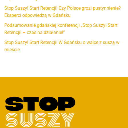
Stop Suszy! Start Retencji! Czy Polsce grozi pustynnienie?
Eksperci odpowiedzą w Gdańsku
Podsumowanie gdańskiej konferencji „Stop Suszy! Start
Retencji! – czas na działanie!”
Stop Suszy! Start Retencji! W Gdańsku o walce z suszą w
mieście