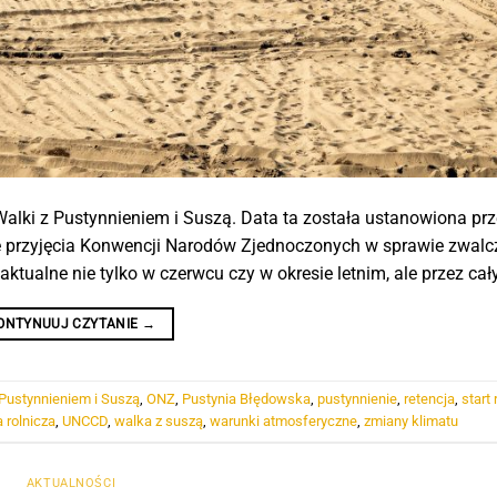
alki z Pustynnieniem i Suszą. Data ta została ustanowiona pr
 przyjęcia Konwencji Narodów Zjednoczonych w sprawie zwalc
ktualne nie tylko w czerwcu czy w okresie letnim, ale przez cały
ONTYNUUJ CZYTANIE
→
Pustynnieniem i Suszą
,
ONZ
,
Pustynia Błędowska
,
pustynnienie
,
retencja
,
start 
 rolnicza
,
UNCCD
,
walka z suszą
,
warunki atmosferyczne
,
zmiany klimatu
AKTUALNOŚCI