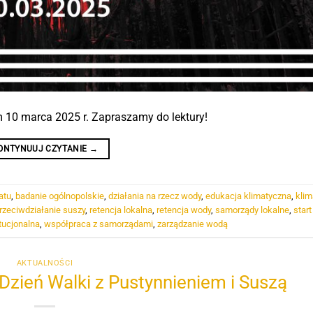
 10 marca 2025 r. Zapraszamy do lektury!
ONTYNUUJ CZYTANIE
→
atu
,
badanie ogólnopolskie
,
działania na rzecz wody
,
edukacja klimatyczna
,
klim
rzeciwdziałanie suszy
,
retencja lokalna
,
retencja wody
,
samorządy lokalne
,
start
tucjonalna
,
współpraca z samorządami
,
zarządzanie wodą
AKTUALNOŚCI
zień Walki z Pustynnieniem i Suszą