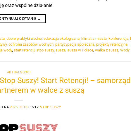
ę oraz wspólne działanie.
ONTYNUUJ CZYTANIE
→
atu
,
dobre praktyki wodne
,
edukacja ekologiczna
,
klimat a miasta
,
konferencja
,
atywy
,
ochrona zasobów wodnych
,
partycypacja społeczna
,
projekty retencyjne
,
ja wody
,
start retencji
,
stop suszy
,
susza
,
susza w Polsce
,
walka z suszą
,
Wody 
AKTUALNOŚCI
Stop Suszy! Start Retencji! – samorząd
rtnerem w walce z suszą
NO NA
2025-03-10
PRZEZ
STOP SUSZY