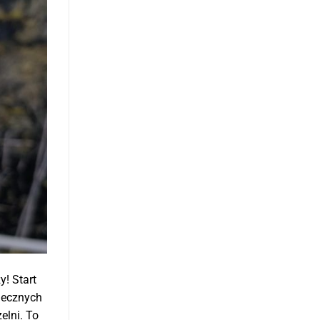
! Start
iecznych
elni. To