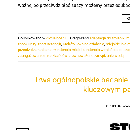
ważne, bo przeciwdziałać suszy możemy przez edukacj
K
Opublikowano w
Aktualności
|
Otagowano
adaptacja do zmian klim
Stop Suszy! Start Retencji!
,
Kraków
,
lokalne działania
,
miejskie inicj
przeciwdziałanie suszy
,
retencja miejska
,
retencja w mieście
,
retenc
zaangażowanie mieszkańców
,
zrównoważone zarządzanie wodą
Trwa ogólnopolskie badanie 
kluczowym pa
OPUBLIKOWA