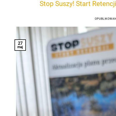
Stop Suszy! Start Retencj
OPUBLIKOWA
27
maj