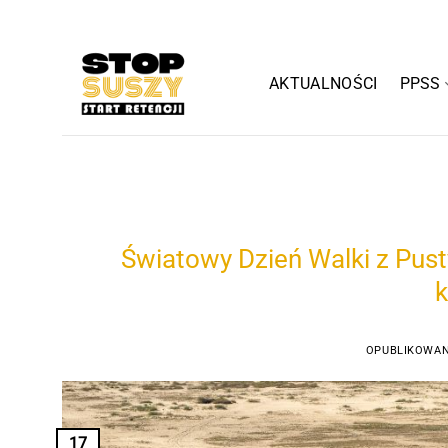
Przewiń
do
zawartości
AKTUALNOŚCI
PPSS
Światowy Dzień Walki z Pust
k
OPUBLIKOWA
17