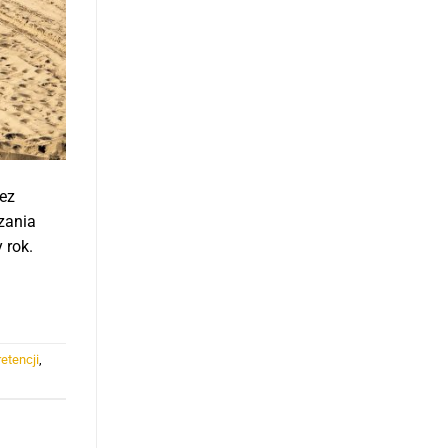
zez
zania
 rok.
retencji
,