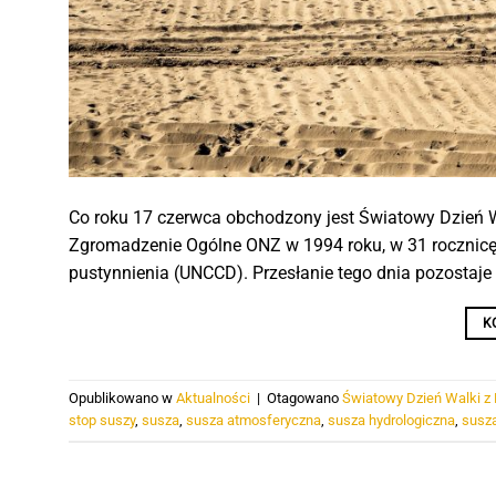
Co roku 17 czerwca obchodzony jest Światowy Dzień W
Zgromadzenie Ogólne ONZ w 1994 roku, w 31 rocznicę
pustynnienia (UNCCD). Przesłanie tego dnia pozostaje a
K
Opublikowano w
Aktualności
|
Otagowano
Światowy Dzień Walki z 
stop suszy
,
susza
,
susza atmosferyczna
,
susza hydrologiczna
,
susza