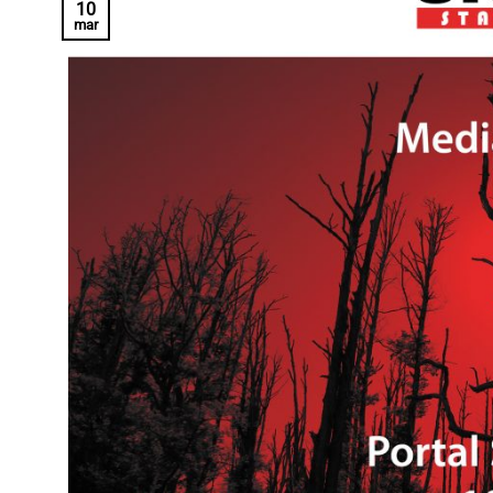
10
mar