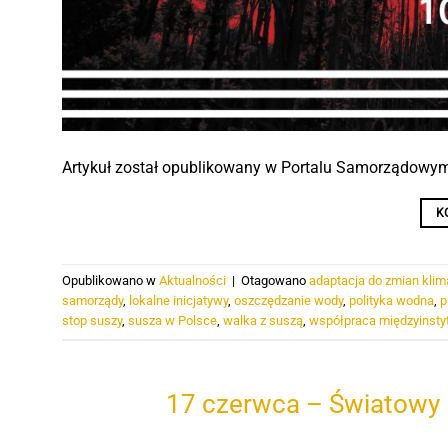
Artykuł został opublikowany w Portalu Samorządowym
K
Opublikowano w
Aktualności
|
Otagowano
adaptacja do zmian klim
samorządy
,
lokalne inicjatywy
,
oszczędzanie wody
,
polityka wodna
,
p
stop suszy
,
susza w Polsce
,
walka z suszą
,
współpraca międzyinsty
17 czerwca – Światowy D