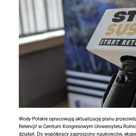
Wody Polskie opracowują aktualizację planu przeciwdz
Retencji! w Centrum Kongresowym Uniwersytetu Rolni
działań. Do współpracy zaproszono naukowców, eksper