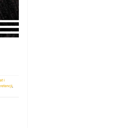
at i
 retencji
,