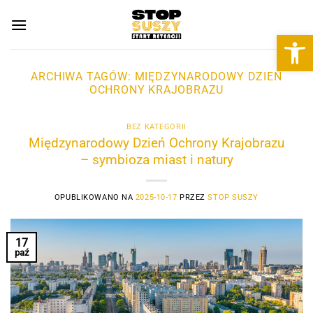
Przewiń
do
Otwórz 
zawartości
ARCHIWA TAGÓW:
MIĘDZYNARODOWY DZIEŃ
OCHRONY KRAJOBRAZU
BEZ KATEGORII
Międzynarodowy Dzień Ochrony Krajobrazu
– symbioza miast i natury
OPUBLIKOWANO NA
2025-10-17
PRZEZ
STOP SUSZY
17
paź