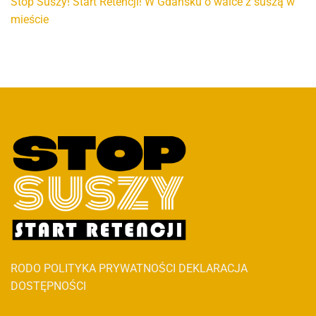
Stop Suszy! Start Retencji! W Gdańsku o walce z suszą w
mieście
RODO
POLITYKA PRYWATNOŚCI
DEKLARACJA
DOSTĘPNOŚCI