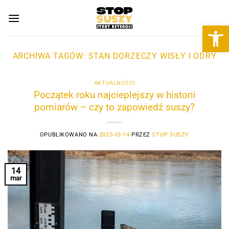
Przewiń
do
Otwórz 
zawartości
ARCHIWA TAGÓW:
STAN DORZECZY WISŁY I ODRY
AKTUALNOŚCI
Początek roku najcieplejszy w historii
pomiarów – czy to zapowiedź suszy?
OPUBLIKOWANO NA
2025-03-14
PRZEZ
STOP SUSZY
14
mar