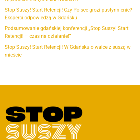
Stop Suszy! Start Retencji! Czy Polsce grozi pustynnienie?
Eksperci odpowiedzą w Gdańsku
Podsumowanie gdańskiej konferencji „Stop Suszy! Start
Retencji! – czas na działanie!”
Stop Suszy! Start Retencji! W Gdańsku o walce z suszą w
mieście