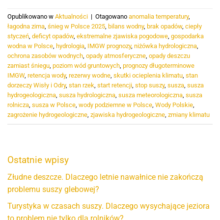
Opublikowano w
Aktualności
|
Otagowano
anomalia temperatury
,
łagodna zima
,
śnieg w Polsce 2025
,
bilans wodny
,
brak opadów
,
ciepły
styczeń
,
deficyt opadów
,
ekstremalne zjawiska pogodowe
,
gospodarka
wodna w Polsce
,
hydrologia
,
IMGW prognozy
,
niżówka hydrologiczna
,
ochrona zasobów wodnych
,
opady atmosferyczne
,
opady deszczu
zamiast śniegu
,
poziom wód gruntowych
,
prognozy długoterminowe
IMGW
,
retencja wody
,
rezerwy wodne
,
skutki ocieplenia klimatu
,
stan
dorzeczy Wisły i Odry
,
stan rzek
,
start retencji
,
stop suszy
,
susza
,
susza
hydrogeologiczna
,
susza hydrologiczna
,
susza meteorologiczna
,
susza
rolnicza
,
susza w Polsce
,
wody podziemne w Polsce
,
Wody Polskie
,
zagrożenie hydrogeologiczne
,
zjawiska hydrogeologiczne
,
zmiany klimatu
Ostatnie wpisy
Złudne deszcze. Dlaczego letnie nawałnice nie zakończą
problemu suszy glebowej?
Turystyka w czasach suszy. Dlaczego wysychające jeziora
to problem nie tylko dla rolników?