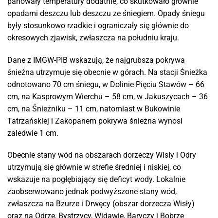
panowały temperatury dodatnie, co skutkowało głównie
opadami deszczu lub deszczu ze śniegiem. Opady śniegu
były stosunkowo rzadkie i ograniczały się głównie do
okresowych zjawisk, zwłaszcza na południu kraju.
Dane z IMGW-PIB wskazują, że najgrubsza pokrywa
śnieżna utrzymuje się obecnie w górach. Na stacji Śnieżka
odnotowano 70 cm śniegu, w Dolinie Pięciu Stawów – 66
cm, na Kasprowym Wierchu – 58 cm, w Jakuszycach – 36
cm, na Śnieżniku – 11 cm, natomiast w Bukowinie
Tatrzańskiej i Zakopanem pokrywa śnieżna wynosi
zaledwie 1 cm.
Obecnie stany wód na obszarach dorzeczy Wisły i Odry
utrzymują się głównie w strefie średniej i niskiej, co
wskazuje na pogłębiający się deficyt wody. Lokalnie
zaobserwowano jednak podwyższone stany wód,
zwłaszcza na Bzurze i Drwęcy (obszar dorzecza Wisły)
oraz na Odrze, Bystrzycy, Widawie, Baryczy i Bobrze