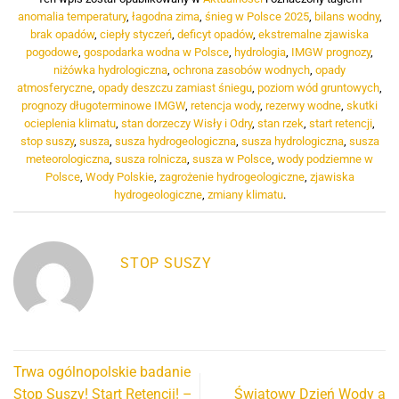
anomalia temperatury
,
łagodna zima
,
śnieg w Polsce 2025
,
bilans wodny
,
brak opadów
,
ciepły styczeń
,
deficyt opadów
,
ekstremalne zjawiska
pogodowe
,
gospodarka wodna w Polsce
,
hydrologia
,
IMGW prognozy
,
niżówka hydrologiczna
,
ochrona zasobów wodnych
,
opady
atmosferyczne
,
opady deszczu zamiast śniegu
,
poziom wód gruntowych
,
prognozy długoterminowe IMGW
,
retencja wody
,
rezerwy wodne
,
skutki
ocieplenia klimatu
,
stan dorzeczy Wisły i Odry
,
stan rzek
,
start retencji
,
stop suszy
,
susza
,
susza hydrogeologiczna
,
susza hydrologiczna
,
susza
meteorologiczna
,
susza rolnicza
,
susza w Polsce
,
wody podziemne w
Polsce
,
Wody Polskie
,
zagrożenie hydrogeologiczne
,
zjawiska
hydrogeologiczne
,
zmiany klimatu
.
STOP SUSZY
Trwa ogólnopolskie badanie
Stop Suszy! Start Retencji! –
Światowy Dzień Wody a