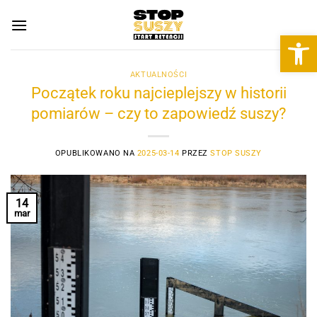
Przewiń
do
Otwórz 
zawartości
AKTUALNOŚCI
Początek roku najcieplejszy w historii
pomiarów – czy to zapowiedź suszy?
OPUBLIKOWANO NA
2025-03-14
PRZEZ
STOP SUSZY
14
mar