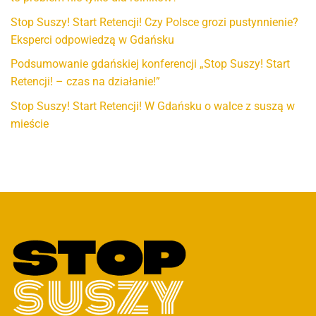
Stop Suszy! Start Retencji! Czy Polsce grozi pustynnienie?
Eksperci odpowiedzą w Gdańsku
Podsumowanie gdańskiej konferencji „Stop Suszy! Start
Retencji! – czas na działanie!”
Stop Suszy! Start Retencji! W Gdańsku o walce z suszą w
mieście