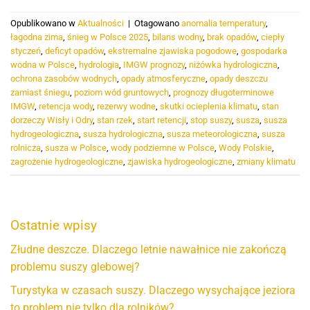
Opublikowano w
Aktualności
|
Otagowano
anomalia temperatury
,
łagodna zima
,
śnieg w Polsce 2025
,
bilans wodny
,
brak opadów
,
ciepły
styczeń
,
deficyt opadów
,
ekstremalne zjawiska pogodowe
,
gospodarka
wodna w Polsce
,
hydrologia
,
IMGW prognozy
,
niżówka hydrologiczna
,
ochrona zasobów wodnych
,
opady atmosferyczne
,
opady deszczu
zamiast śniegu
,
poziom wód gruntowych
,
prognozy długoterminowe
IMGW
,
retencja wody
,
rezerwy wodne
,
skutki ocieplenia klimatu
,
stan
dorzeczy Wisły i Odry
,
stan rzek
,
start retencji
,
stop suszy
,
susza
,
susza
hydrogeologiczna
,
susza hydrologiczna
,
susza meteorologiczna
,
susza
rolnicza
,
susza w Polsce
,
wody podziemne w Polsce
,
Wody Polskie
,
zagrożenie hydrogeologiczne
,
zjawiska hydrogeologiczne
,
zmiany klimatu
Ostatnie wpisy
Złudne deszcze. Dlaczego letnie nawałnice nie zakończą
problemu suszy glebowej?
Turystyka w czasach suszy. Dlaczego wysychające jeziora
to problem nie tylko dla rolników?