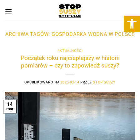
Przewiń
do
Otwórz 
zawartości
ARCHIWA TAGÓW:
GOSPODARKA WODNA W POLSCE
AKTUALNOŚCI
Początek roku najcieplejszy w historii
pomiarów – czy to zapowiedź suszy?
OPUBLIKOWANO NA
2025-03-14
PRZEZ
STOP SUSZY
14
mar