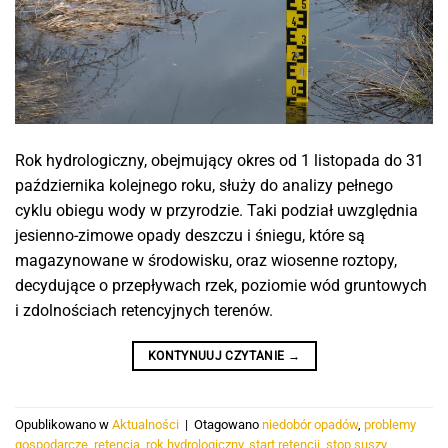
Rok hydrologiczny, obejmujący okres od 1 listopada do 31
października kolejnego roku, służy do analizy pełnego
cyklu obiegu wody w przyrodzie. Taki podział uwzględnia
jesienno-zimowe opady deszczu i śniegu, które są
magazynowane w środowisku, oraz wiosenne roztopy,
decydujące o przepływach rzek, poziomie wód gruntowych
i zdolnościach retencyjnych terenów.
KONTYNUUJ CZYTANIE
→
Opublikowano w
Aktualności
|
Otagowano
niedobór opadów
,
problemy
gospodarcze
,
retencja
,
rok hydrologiczny
,
start retencji
,
stop suszy
,