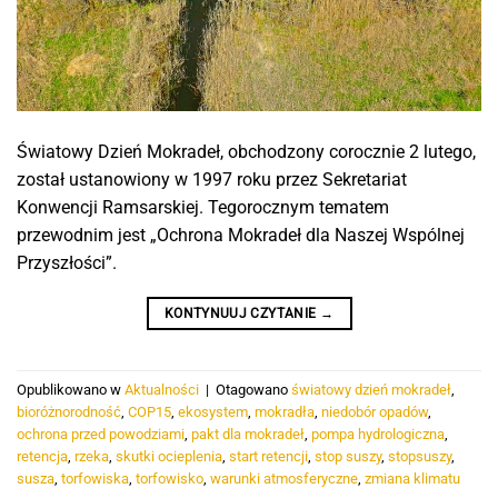
Światowy Dzień Mokradeł, obchodzony corocznie 2 lutego,
został ustanowiony w 1997 roku przez Sekretariat
Konwencji Ramsarskiej. Tegorocznym tematem
przewodnim jest „Ochrona Mokradeł dla Naszej Wspólnej
Przyszłości”.
KONTYNUUJ CZYTANIE
→
Opublikowano w
Aktualności
|
Otagowano
światowy dzień mokradeł
,
bioróżnorodność
,
COP15
,
ekosystem
,
mokradła
,
niedobór opadów
,
ochrona przed powodziami
,
pakt dla mokradeł
,
pompa hydrologiczna
,
retencja
,
rzeka
,
skutki ocieplenia
,
start retencji
,
stop suszy
,
stopsuszy
,
susza
,
torfowiska
,
torfowisko
,
warunki atmosferyczne
,
zmiana klimatu