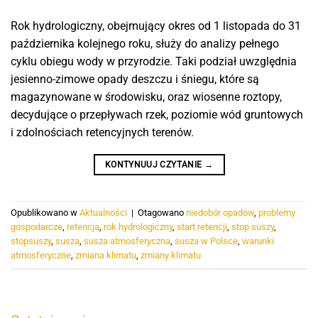
Rok hydrologiczny, obejmujący okres od 1 listopada do 31
października kolejnego roku, służy do analizy pełnego
cyklu obiegu wody w przyrodzie. Taki podział uwzględnia
jesienno-zimowe opady deszczu i śniegu, które są
magazynowane w środowisku, oraz wiosenne roztopy,
decydujące o przepływach rzek, poziomie wód gruntowych
i zdolnościach retencyjnych terenów.
KONTYNUUJ CZYTANIE
→
Opublikowano w
Aktualności
|
Otagowano
niedobór opadów
,
problemy
gospodarcze
,
retencja
,
rok hydrologiczny
,
start retencji
,
stop suszy
,
stopsuszy
,
susza
,
susza atmosferyczna
,
susza w Polsce
,
warunki
atmosferyczne
,
zmiana klimatu
,
zmiany klimatu