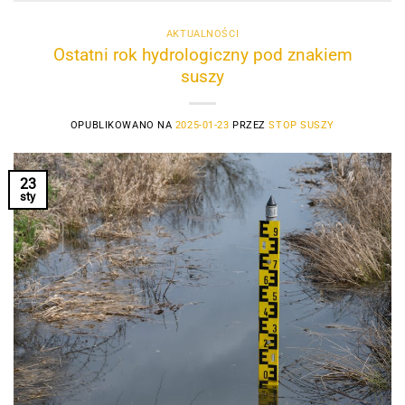
AKTUALNOŚCI
Ostatni rok hydrologiczny pod znakiem
suszy
OPUBLIKOWANO NA
2025-01-23
PRZEZ
STOP SUSZY
23
sty