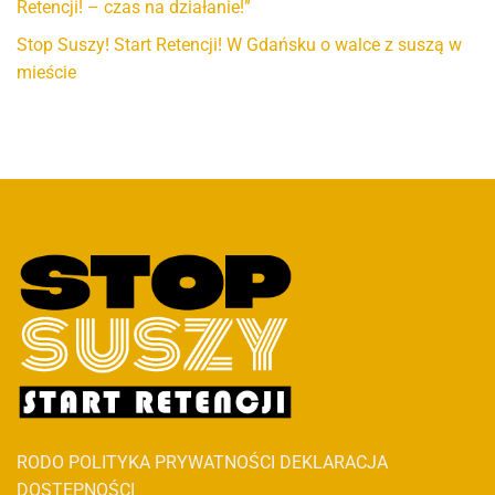
Retencji! – czas na działanie!”
Stop Suszy! Start Retencji! W Gdańsku o walce z suszą w
mieście
RODO
POLITYKA PRYWATNOŚCI
DEKLARACJA
DOSTĘPNOŚCI