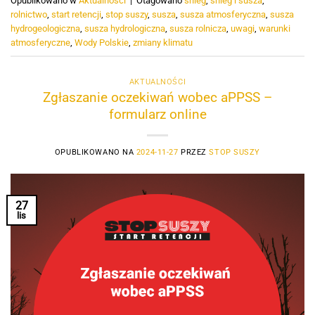
Opublikowano w
Aktualności
|
Otagowano
śnieg
,
śnieg i susza
,
rolnictwo
,
start retencji
,
stop suszy
,
susza
,
susza atmosferyczna
,
susza
hydrogeologiczna
,
susza hydrologiczna
,
susza rolnicza
,
uwagi
,
warunki
atmosferyczne
,
Wody Polskie
,
zmiany klimatu
AKTUALNOŚCI
Zgłaszanie oczekiwań wobec aPPSS –
formularz online
OPUBLIKOWANO NA
2024-11-27
PRZEZ
STOP SUSZY
27
lis