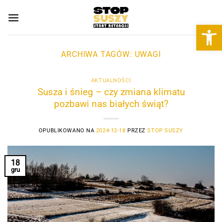
Przewiń
do
Otwórz 
zawartości
ARCHIWA TAGÓW:
UWAGI
AKTUALNOŚCI
Susza i śnieg – czy zmiana klimatu
pozbawi nas białych świąt?
OPUBLIKOWANO NA
2024-12-18
PRZEZ
STOP SUSZY
18
gru