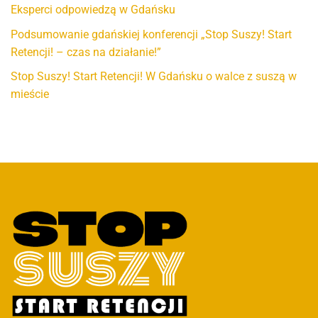
Eksperci odpowiedzą w Gdańsku
Podsumowanie gdańskiej konferencji „Stop Suszy! Start
Retencji! – czas na działanie!”
Stop Suszy! Start Retencji! W Gdańsku o walce z suszą w
mieście