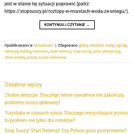
jest w stanie tej sytuacji poprawić (patrz:
https://stopsuszy.pl/roztopy-w-miastach-woda-ze-sniegu/).
KONTYNUUJ CZYTANIE
→
Opublikowano w
Aktualności
|
Otagowano
gleba
,
niedobór wody
,
ogrody
,
retencja
,
rośliny
,
rolnictwo
,
start retencji
,
stop suszy
,
stres abiotyczny
,
stres wodny
,
susza
,
susza wiosenna
Ostatnie wpisy
Złudne deszcze. Dlaczego letnie nawałnice nie zakończą
problemu suszy glebowej?
Turystyka w czasach suszy. Dlaczego wysychające jeziora
to problem nie tylko dla rolników?
Stop Suszy! Start Retencji! Czy Polsce grozi pustynnienie?