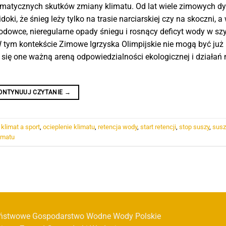
amatycznych skutków zmiany klimatu. Od lat wiele zimowych dy
oki, że śnieg leży tylko na trasie narciarskiej czy na skoczni, a
lodowce, nieregularne opady śniegu i rosnący deficyt wody w s
 tym kontekście Zimowe Igrzyska Olimpijskie nie mogą być już
 się one ważną areną odpowiedzialności ekologicznej i działań 
ONTYNUUJ CZYTANIE
→
,
klimat a sport
,
ocieplenie klimatu
,
retencja wody
,
start retencji
,
stop suszy
,
sus
imatu
ństwowe Gospodarstwo Wodne Wody Polskie