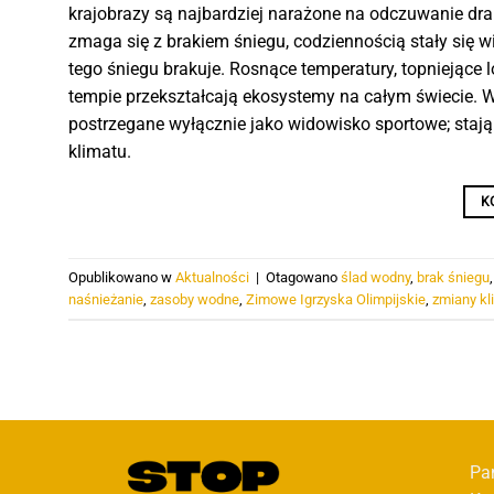
krajobrazy są najbardziej narażone na odczuwanie dr
zmaga się z brakiem śniegu, codziennością stały się wid
tego śniegu brakuje. Rosnące temperatury, topniejące 
tempie przekształcają ekosystemy na całym świecie. W
postrzegane wyłącznie jako widowisko sportowe; stają
klimatu.
K
Opublikowano w
Aktualności
|
Otagowano
ślad wodny
,
brak śniegu
naśnieżanie
,
zasoby wodne
,
Zimowe Igrzyska Olimpijskie
,
zmiany kl
Pa