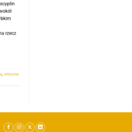
scyplin
 wokół
zybkim
na rzecz
za
,
sztuczne