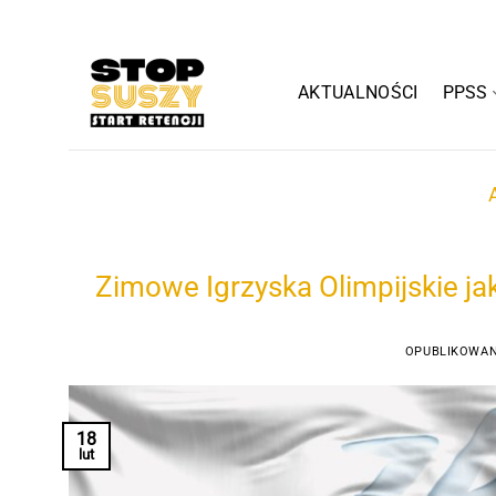
Przewiń
do
zawartości
AKTUALNOŚCI
PPSS
Zimowe Igrzyska Olimpijskie jak
OPUBLIKOWA
18
lut