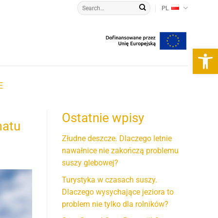
PL
Otwórz 
E
Ostatnie wpisy
matu
Złudne deszcze. Dlaczego letnie
nawałnice nie zakończą problemu
suszy glebowej?
Turystyka w czasach suszy.
Dlaczego wysychające jeziora to
problem nie tylko dla rolników?