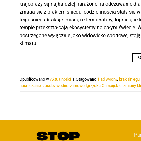
krajobrazy są najbardziej narażone na odczuwanie dr
zmaga się z brakiem śniegu, codziennością stały się wid
tego śniegu brakuje. Rosnące temperatury, topniejące 
tempie przekształcają ekosystemy na całym świecie. W
postrzegane wyłącznie jako widowisko sportowe; stają
klimatu.
K
Opublikowano w
Aktualności
|
Otagowano
ślad wodny
,
brak śniegu
naśnieżanie
,
zasoby wodne
,
Zimowe Igrzyska Olimpijskie
,
zmiany kl
Pa