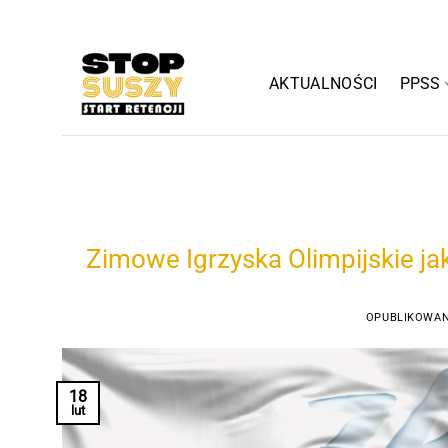
Przewiń
do
zawartości
AKTUALNOŚCI
PPSS
Zimowe Igrzyska Olimpijskie jak
OPUBLIKOWA
18
lut