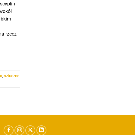
scyplin
 wokół
zybkim
na rzecz
za
,
sztuczne