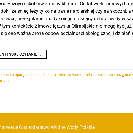
amatycznych skutków zmiany klimatu. Od lat wiele zimowych dy
oki, że śnieg leży tylko na trasie narciarskiej czy na skoczni, a
lodowce, nieregularne opady śniegu i rosnący deficyt wody w s
 tym kontekście Zimowe Igrzyska Olimpijskie nie mogą być już
 się one ważną areną odpowiedzialności ekologicznej i działań 
ONTYNUUJ CZYTANIE
→
,
klimat a sport
,
ocieplenie klimatu
,
retencja wody
,
start retencji
,
stop suszy
,
sus
imatu
ństwowe Gospodarstwo Wodne Wody Polskie