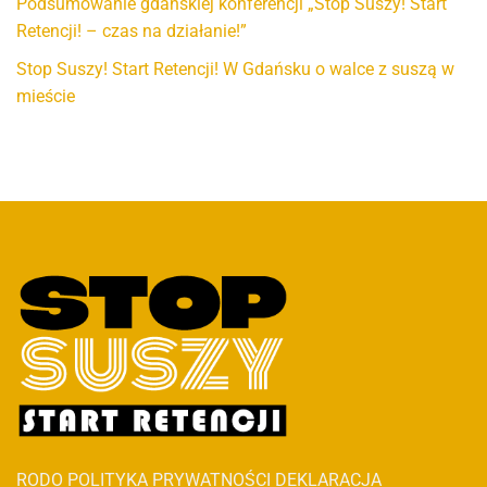
Podsumowanie gdańskiej konferencji „Stop Suszy! Start
Retencji! – czas na działanie!”
Stop Suszy! Start Retencji! W Gdańsku o walce z suszą w
mieście
RODO
POLITYKA PRYWATNOŚCI
DEKLARACJA