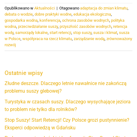
Opublikowano w
Aktualności
|
Otagowano
adaptacja do zmian klimatu
,
debata o wodzie
,
dobre praktyki wodne
,
edukacja ekologiczna
,
gospodarka wodna
,
konferencja
,
ochrona zasobów wodnych
,
polityka
wodna
,
przeciwdziałanie suszy
,
przyszłość zasobów wodnych
,
retencja
wody
,
samorządy lokalne
,
start retencji
,
stop suszy
,
susza i klimat
,
susza
w Polsce
,
współpraca na rzecz klimatu
,
zarządzanie wodą
,
zrównoważony
rozwój
Ostatnie wpisy
Złudne deszcze. Dlaczego letnie nawałnice nie zakończą
problemu suszy glebowej?
Turystyka w czasach suszy. Dlaczego wysychające jeziora
to problem nie tylko dla rolników?
Stop Suszy! Start Retencji! Czy Polsce grozi pustynnienie?
Eksperci odpowiedzą w Gdańsku