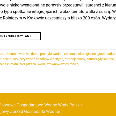
 swoje niekonwencjonalne pomysły przedstawili studenci z kier
 typu spotkanie integrujące ich wokół tematu walki z suszą. W 
cie Rolniczym w Krakowie uczestniczyło blisko 200 osób. Wydarz
ONTYNUUJ CZYTANIE
→
atu
,
debata o wodzie
,
dobre praktyki wodne
,
edukacja ekologiczna
,
gospodarka
ałanie suszy
,
przyszłość zasobów wodnych
,
retencja wody
,
samorządy lokalne
,
zecz klimatu
,
zarządzanie wodą
,
zrównoważony rozwój
ństwowe Gospodarstwo Wodne Wody Polskie
ajowy Zarząd Gospodarki Wodnej