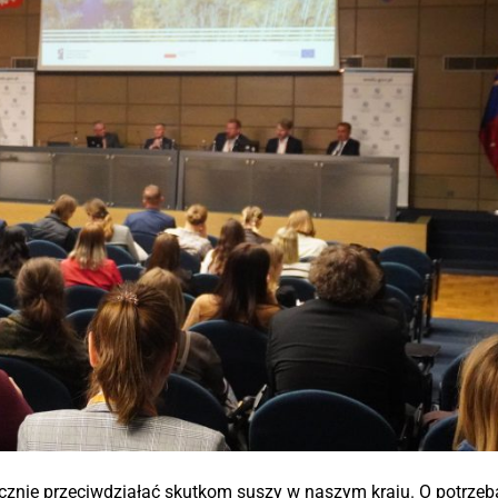
cznie przeciwdziałać skutkom suszy w naszym kraju. O potrzeb