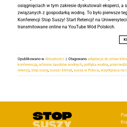
osiągnięciach w tym zakresie dyskutowali eksperci, a
związanych z gospodarką wodną. To było pierwsze tego
Konferencji Stop Suszy! Start Retencji! na Uniwersyte
transmitowane online na YouTube Wód Polskich.
K
Opublikowano w
Aktualności
|
Otagowano
adaptacja do zmian klim
konferencja
,
ochrona zasobów wodnych
,
polityka wodna
,
przeciwdzi
retencji
,
stop suszy
,
susza i klimat
,
susza w Polsce
,
współpraca na r
Pa
Kr