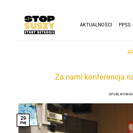
Przewiń
do
zawartości
AKTUALNOŚCI
PPSS
A
Za nami konferencja na
OPUBLIKOWA
29
maj