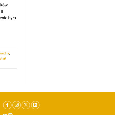
unków
II
enie było
 wodna
,
start