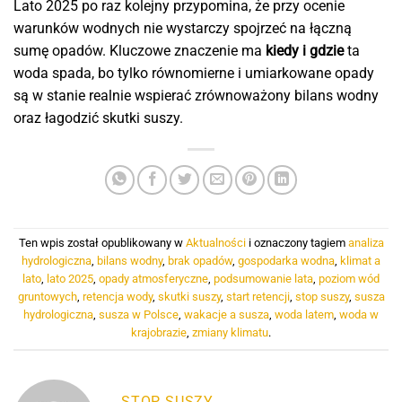
Lato 2025 po raz kolejny przypomina, że przy ocenie
warunków wodnych nie wystarczy spojrzeć na łączną
sumę opadów. Kluczowe znaczenie ma
kiedy i gdzie
ta
woda spada, bo tylko równomierne i umiarkowane opady
są w stanie realnie wspierać zrównoważony bilans wodny
oraz łagodzić skutki suszy.
Ten wpis został opublikowany w
Aktualności
i oznaczony tagiem
analiza
hydrologiczna
,
bilans wodny
,
brak opadów
,
gospodarka wodna
,
klimat a
lato
,
lato 2025
,
opady atmosferyczne
,
podsumowanie lata
,
poziom wód
gruntowych
,
retencja wody
,
skutki suszy
,
start retencji
,
stop suszy
,
susza
hydrologiczna
,
susza w Polsce
,
wakacje a susza
,
woda latem
,
woda w
krajobrazie
,
zmiany klimatu
.
STOP SUSZY