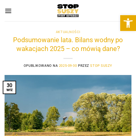
Przewiń
do
Otwórz 
zawartości
AKTUALNOŚCI
Podsumowanie lata. Bilans wodny po
wakacjach 2025 – co mówią dane?
OPUBLIKOWANO NA
2025-09-30
PRZEZ
STOP SUSZY
30
wrz