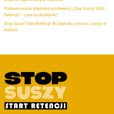
Podsumowanie gdańskiej konferencji „Stop Suszy! Start
Retencji! – czas na działanie!”
Stop Suszy! Start Retencji! W Gdańsku o walce z suszą w
mieście