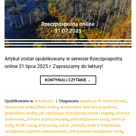
Artykuł został opublikowany w serwisie Rzeczpospolita
online 31 lipca 2025 r. Zapraszamy do lektury!
KONTYNUUJ CZYTANIE
→
Opublikowano w
Aktualności
|
Otagowano
adaptacja do zmian klimatu
,
bezpieczna woda
,
bilans wodny
,
ekstremalne zjawiska pogodowe
,
gospodarka wodna
,
jak zapobiegać powodziom
,
klimat i pogoda
,
ochrona
środowiska
,
ochrona przed powodzią
,
przeciwdziałanie suszy
,
retencja
wody
,
skutki suszy
,
stop suszy
,
susza i powódź
,
woda w krajobrazie
,
zarządzanie ryzykiem powodziowym
,
zintegrowane zarządzanie wodą
,