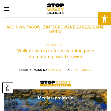
Przewiń
do
Otwórz 
zawartości
ARCHIWA TAGÓW:
ZINTEGROWANE ZARZĄDZANIE
WODĄ
AKTUALNOŚCI
Walka z suszą to także zapobieganie
dramatom powodziowym
OPUBLIKOWANO NA
2025-07-31
PRZEZ
STOP SUSZY
31
lip