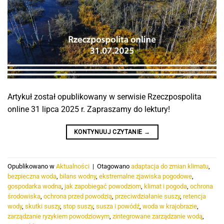
Artykuł został opublikowany w serwisie Rzeczpospolita
online 31 lipca 2025 r. Zapraszamy do lektury!
KONTYNUUJ CZYTANIE
→
Opublikowano w
Aktualności
|
Otagowano
adaptacja do zmian klimatu
,
bezpieczna woda
,
bilans wodny
,
ekstremalne zjawiska pogodowe
,
gospodarka wodna
,
jak zapobiegać powodziom
,
klimat i pogoda
,
ochrona
środowiska
,
ochrona przed powodzią
,
przeciwdziałanie suszy
,
retencja
wody
,
skutki suszy
,
stop suszy
,
susza i powódź
,
woda w krajobrazie
,
zarządzanie ryzykiem powodziowym
,
zintegrowane zarządzanie wodą
,