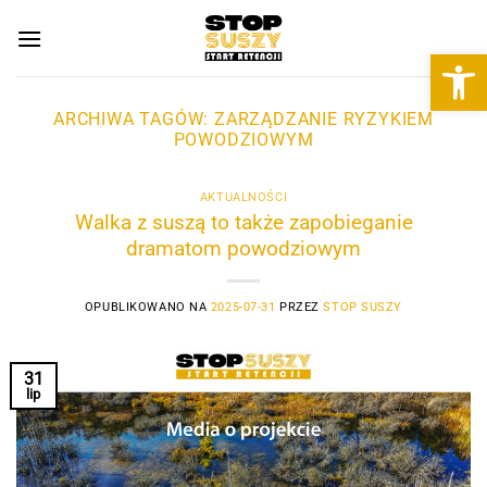
Przewiń
do
Otwórz 
zawartości
ARCHIWA TAGÓW:
ZARZĄDZANIE RYZYKIEM
POWODZIOWYM
AKTUALNOŚCI
Walka z suszą to także zapobieganie
dramatom powodziowym
OPUBLIKOWANO NA
2025-07-31
PRZEZ
STOP SUSZY
31
lip