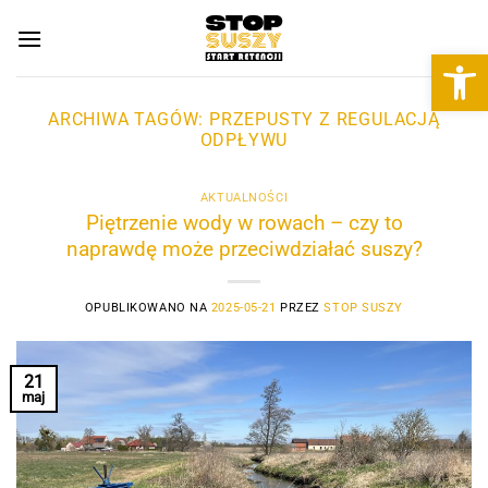
Przewiń
do
Otwórz 
zawartości
ARCHIWA TAGÓW:
PRZEPUSTY Z REGULACJĄ
ODPŁYWU
AKTUALNOŚCI
Piętrzenie wody w rowach – czy to
naprawdę może przeciwdziałać suszy?
OPUBLIKOWANO NA
2025-05-21
PRZEZ
STOP SUSZY
21
maj