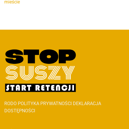
mieście
RODO
POLITYKA PRYWATNOŚCI
DEKLARACJA
DOSTĘPNOŚCI