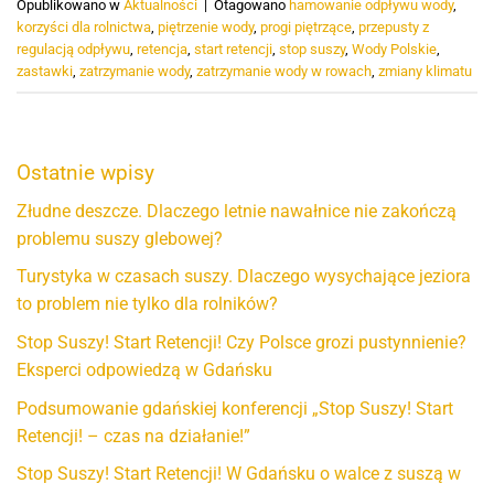
Opublikowano w
Aktualności
|
Otagowano
hamowanie odpływu wody
,
korzyści dla rolnictwa
,
piętrzenie wody
,
progi piętrzące
,
przepusty z
regulacją odpływu
,
retencja
,
start retencji
,
stop suszy
,
Wody Polskie
,
zastawki
,
zatrzymanie wody
,
zatrzymanie wody w rowach
,
zmiany klimatu
Ostatnie wpisy
Złudne deszcze. Dlaczego letnie nawałnice nie zakończą
problemu suszy glebowej?
Turystyka w czasach suszy. Dlaczego wysychające jeziora
to problem nie tylko dla rolników?
Stop Suszy! Start Retencji! Czy Polsce grozi pustynnienie?
Eksperci odpowiedzą w Gdańsku
Podsumowanie gdańskiej konferencji „Stop Suszy! Start
Retencji! – czas na działanie!”
Stop Suszy! Start Retencji! W Gdańsku o walce z suszą w