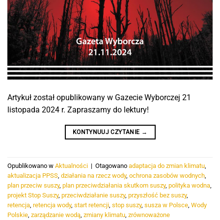
Artykuł został opublikowany w Gazecie Wyborczej 21
listopada 2024 r. Zapraszamy do lektury!
KONTYNUUJ CZYTANIE
→
Opublikowano w
Aktualności
|
Otagowano
adaptacja do zmian klimatu
,
aktualizacja PPSS
,
działania na rzecz wody
,
ochrona zasobów wodnych
,
plan przeciw suszy
,
plan przeciwdziałania skutkom suszy
,
polityka wodna
,
projekt Stop Suszy
,
przeciwdziałanie suszy
,
przyszłość bez suszy
,
retencja
,
retencja wody
,
start retencji
,
stop suszy
,
susza w Polsce
,
Wody
Polskie
,
zarządzanie wodą
,
zmiany klimatu
,
zrównoważone