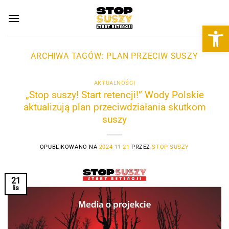
Przewiń
do
Otwórz 
zawartości
ARCHIWA TAGÓW:
PLAN PRZECIW SUSZY
AKTUALNOŚCI
„Stop suszy! Start retencji!” Wody Polskie
aktualizują plan przeciwdziałania skutkom
suszy
OPUBLIKOWANO NA
2024-11-21
PRZEZ
STOP SUSZY
21
lis