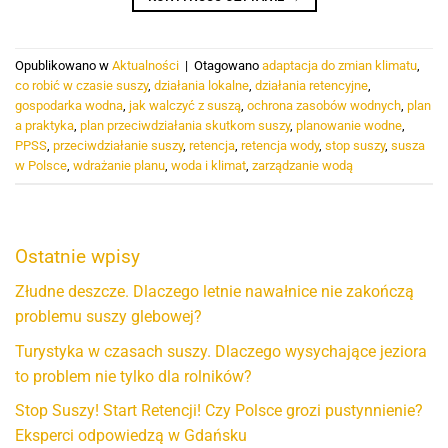
Opublikowano w
Aktualności
|
Otagowano
adaptacja do zmian klimatu
,
co robić w czasie suszy
,
działania lokalne
,
działania retencyjne
,
gospodarka wodna
,
jak walczyć z suszą
,
ochrona zasobów wodnych
,
plan
a praktyka
,
plan przeciwdziałania skutkom suszy
,
planowanie wodne
,
PPSS
,
przeciwdziałanie suszy
,
retencja
,
retencja wody
,
stop suszy
,
susza
w Polsce
,
wdrażanie planu
,
woda i klimat
,
zarządzanie wodą
Ostatnie wpisy
Złudne deszcze. Dlaczego letnie nawałnice nie zakończą
problemu suszy glebowej?
Turystyka w czasach suszy. Dlaczego wysychające jeziora
to problem nie tylko dla rolników?
Stop Suszy! Start Retencji! Czy Polsce grozi pustynnienie?
Eksperci odpowiedzą w Gdańsku