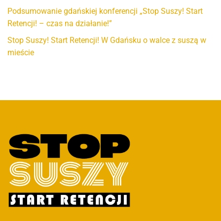
Podsumowanie gdańskiej konferencji „Stop Suszy! Start
Retencji! – czas na działanie!”
Stop Suszy! Start Retencji! W Gdańsku o walce z suszą w
mieście