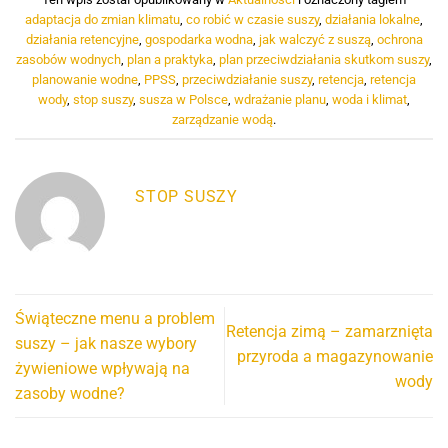
adaptacja do zmian klimatu
,
co robić w czasie suszy
,
działania lokalne
,
działania retencyjne
,
gospodarka wodna
,
jak walczyć z suszą
,
ochrona
zasobów wodnych
,
plan a praktyka
,
plan przeciwdziałania skutkom suszy
,
planowanie wodne
,
PPSS
,
przeciwdziałanie suszy
,
retencja
,
retencja
wody
,
stop suszy
,
susza w Polsce
,
wdrażanie planu
,
woda i klimat
,
zarządzanie wodą
.
STOP SUSZY
Świąteczne menu a problem
Retencja zimą – zamarznięta
suszy – jak nasze wybory
przyroda a magazynowanie
żywieniowe wpływają na
wody
zasoby wodne?