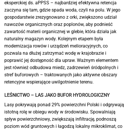
eksperckiej ds. aPPSS – najbardziej efektywna retencja
zaczyna się tam, gdzie spada woda, czyli na polu. W jego
gospodarstwie zrezygnowano z orki, zwiększono udział
nawozów organicznych oraz poplonów, aby podnieść
zawartość materii organicznej w glebie, która działa jak
naturalny magazyn wody. Kolejnym etapem była
modernizacja rowów i urządzeń melioracyjnych, co
pozwala na dłużej zatrzymać wodę w krajobrazie i
poprawić jej dostępność dla upraw. Ważnym elementem
jest również odbudowa miedz, zadrzewień śródpolnych i
stref buforowych – traktowanych jako aktywne obszary
retencyjne wspierające uwilgotnienie terenu.
LEŚNICTWO – LAS JAKO BUFOR HYDROLOGICZNY
Lasy pokrywają ponad 29% powierzchni Polski i odgrywają
istotną rolę w obiegu wody w środowisku. Spowalniają
spływ powierzchniowy, zwiększają infiltrację, podnoszą
poziom wód gruntowych i łagodzą lokalny mikroklimat, co