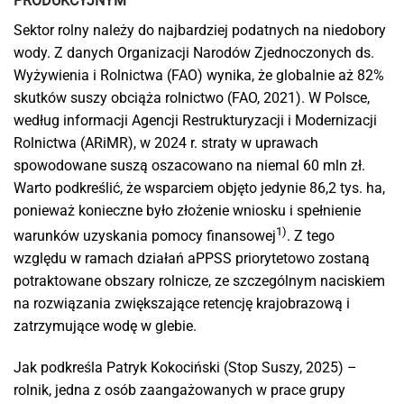
PRODUKCYJNYM
Sektor rolny należy do najbardziej podatnych na niedobory
wody. Z danych Organizacji Narodów Zjednoczonych ds.
Wyżywienia i Rolnictwa (FAO) wynika, że globalnie aż 82%
skutków suszy obciąża rolnictwo (FAO, 2021). W Polsce,
według informacji Agencji Restrukturyzacji i Modernizacji
Rolnictwa (ARiMR), w 2024 r. straty w uprawach
spowodowane suszą oszacowano na niemal 60 mln zł.
Warto podkreślić, że wsparciem objęto jedynie 86,2 tys. ha,
ponieważ konieczne było złożenie wniosku i spełnienie
1)
warunków uzyskania pomocy finansowej
. Z tego
względu w ramach działań aPPSS priorytetowo zostaną
potraktowane obszary rolnicze, ze szczególnym naciskiem
na rozwiązania zwiększające retencję krajobrazową i
zatrzymujące wodę w glebie.
Jak podkreśla Patryk Kokociński (Stop Suszy, 2025) –
rolnik, jedna z osób zaangażowanych w prace grupy