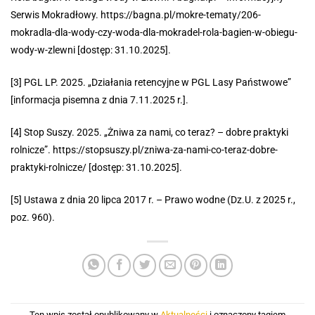
Serwis Mokradłowy. https://
bagna.pl/mokre-tematy/206-
mokradla-dla-wody-czy-woda-dla-mokradel-rola
-bagien-w-obiegu-
wody-w-zlewni [dostęp: 31.10.2025].
[3] PGL LP. 2025. „Działania retencyjne w PGL Lasy Państwowe”
[informacja pisemna z dnia 7.11.2025 r.].
[4] Stop Suszy. 2025. „Żniwa za nami, co teraz? – dobre praktyki
rolnicze”.
https://stopsuszy.pl/zniwa-za-nami-co-teraz-dobre-
praktyki-rolnicze/
[dostęp: 31.10.2025].
[5] Ustawa z dnia 20 lipca 2017 r. – Prawo wodne (Dz.U. z 2025 r.,
poz. 960).
Ten wpis został opublikowany w
Aktualności
i oznaczony tagiem