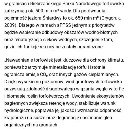
w granicach Biebrzańskiego Parku Narodowego torfowiska
zatrzymują ok. 500 mln m³ wody. Dla porównania:
pojemność jeziora Śniardwy to ok. 650 mln m³ (Grygoruk,
2009). Dlatego w ramach aPPSS jednym z priorytetów
będzie wspieranie odbudowy obszarów wodno-błotnych
oraz renaturyzacja cieków wodnych, szczególnie tam,
gdzie ich funkcje retencyjne zostały ograniczone.
„Nawadnianie torfowisk jest kluczowe dla ochrony klimatu,
ponieważ zatrzymuje mineralizację torfu i istotnie
ogranicza emisje CO₂ oraz innych gazów cieplarnianych.
Dzięki wysokiemu poziomowi wód gruntowych torfowiska
odzyskują zdolność długotrwałego wiązania węgla w torfie
i biomasie roślin torfotwórczych. Uwodnienie ekosystemów
bagiennych zwiększa retencję wody, stabilizuje warunki
hydrologiczne, poprawia jej jakość i wzmacnia odporność
krajobrazu na susze oraz degradację i osiadanie gleb
organicznych na gruntach