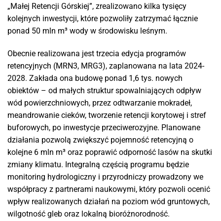
„Małej Retencji Górskiej”, zrealizowano kilka tysięcy
kolejnych inwestycji, które pozwoliły zatrzymać łącznie
ponad 50 mln m³ wody w środowisku leśnym.
Obecnie realizowana jest trzecia edycja programów
retencyjnych (MRN3, MRG3), zaplanowana na lata 2024-
2028. Zakłada ona budowę ponad 1,6 tys. nowych
obiektów – od małych struktur spowalniających odpływ
wód powierzchniowych, przez odtwarzanie mokradeł,
meandrowanie cieków, tworzenie retencji korytowej i stref
buforowych, po inwestycje przeciwerozyjne. Planowane
działania pozwolą zwiększyć pojemność retencyjną o
kolejne 6 mln m³ oraz poprawić odporność lasów na skutki
zmiany klimatu. Integralną częścią programu będzie
monitoring hydrologiczny i przyrodniczy prowadzony we
współpracy z partnerami naukowymi, który pozwoli ocenić
wpływ realizowanych działań na poziom wód gruntowych,
wilgotność gleb oraz lokalną bioróżnorodność.