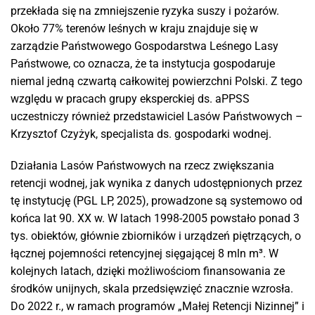
przekłada się na zmniejszenie ryzyka suszy i pożarów.
Około 77% terenów leśnych w kraju znajduje się w
zarządzie Państwowego Gospodarstwa Leśnego Lasy
Państwowe, co oznacza, że ta instytucja gospodaruje
niemal jedną czwartą całkowitej powierzchni Polski. Z tego
względu w pracach grupy eksperckiej ds. aPPSS
uczestniczy również przedstawiciel Lasów Państwowych –
Krzysztof Czyżyk, specjalista ds. gospodarki wodnej.
Działania Lasów Państwowych na rzecz zwiększania
retencji wodnej, jak wynika z danych udostępnionych przez
tę instytucję (PGL LP, 2025), prowadzone są systemowo od
końca lat 90. XX w. W latach 1998-2005 powstało ponad 3
tys. obiektów, głównie zbiorników i urządzeń piętrzących, o
łącznej pojemności retencyjnej sięgającej 8 mln m³. W
kolejnych latach, dzięki możliwościom finansowania ze
środków unijnych, skala przedsięwzięć znacznie wzrosła.
Do 2022 r., w ramach programów „Małej Retencji Nizinnej” i