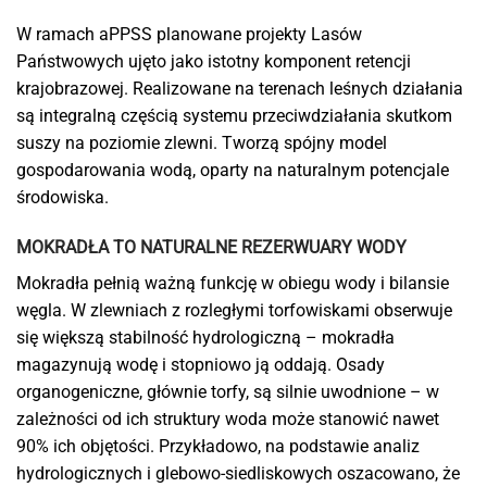
W ramach aPPSS planowane projekty Lasów
Państwowych ujęto jako istotny komponent retencji
krajobrazowej. Realizowane na terenach leśnych działania
są integralną częścią systemu przeciwdziałania skutkom
suszy na poziomie zlewni. Tworzą spójny model
gospodarowania wodą, oparty na naturalnym potencjale
środowiska.
MOKRADŁA TO NATURALNE REZERWUARY WODY
Mokradła pełnią ważną funkcję w obiegu wody i bilansie
węgla. W zlewniach z rozległymi torfowiskami obserwuje
się większą stabilność hydrologiczną – mokradła
magazynują wodę i stopniowo ją oddają. Osady
organogeniczne, głównie torfy, są silnie uwodnione – w
zależności od ich struktury woda może stanowić nawet
90% ich objętości. Przykładowo, na podstawie analiz
hydrologicznych i glebowo-siedliskowych oszacowano, że