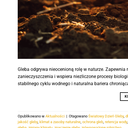
Gleba odgrywa nieocenioną rolę w naturze. Zapewnia r
zanieczyszczenia i wspiera niezliczone procesy biol
stabilnego cyklu wodnego i naturalna bariera chronią
K
Opublikowano w
Aktualności
|
Otagowano
Światowy Dzień Gleby
,
d
jakość gleby
,
klimat a zasoby naturalne
,
ochrona gleb
,
retencja wody
gleba
,
zmiany klimatu
,
znaczenie gleby
,
zrównoważone rolnictwo