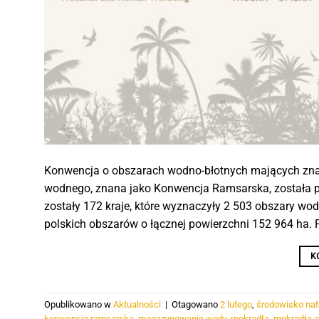
Konwencja o obszarach wodno-błotnych mających zna
wodnego, znana jako Konwencja Ramsarska, została po
zostały 172 kraje, które wyznaczyły 2 503 obszary w
polskich obszarów o łącznej powierzchni 152 964 ha. 
K
Opublikowano w
Aktualności
|
Otagowano
2 lutego
,
środowisko nat
konwencja ramsarska
,
magazynowanie wody
,
mokradła
,
mokradła a