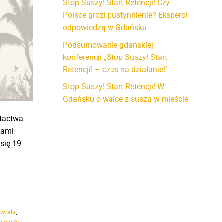
Stop Suszy! Start Retencji! Czy
Polsce grozi pustynnienie? Eksperci
odpowiedzą w Gdańsku
Podsumowanie gdańskiej
konferencji „Stop Suszy! Start
Retencji! – czas na działanie!”
Stop Suszy! Start Retencji! W
Gdańsku o walce z suszą w mieście
ptactwa
kami
się 19
i woda
,
ja wody
,