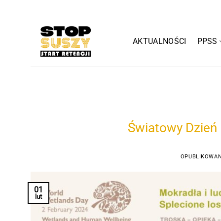
Przewiń
do
zawartości
AKTUALNOŚCI
PPSS
Światowy Dzień 
OPUBLIKOWA
01
lut