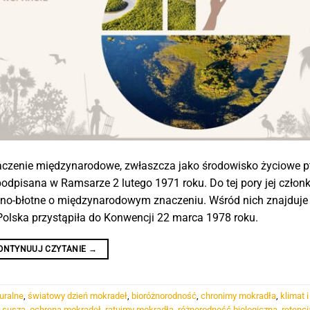
czenie międzynarodowe, zwłaszcza jako środowisko życiowe 
dpisana w Ramsarze 2 lutego 1971 roku. Do tej pory jej człon
odno-błotne o międzynarodowym znaczeniu. Wśród nich znajduje 
Polska przystąpiła do Konwencji 22 marca 1978 roku.
ONTYNUUJ CZYTANIE
→
uralne
,
światowy dzień mokradeł
,
bioróżnorodność
,
chronimy mokradła
,
klimat 
 susza
,
ochrona mokradeł
,
ratujmy mokradła
,
różnorodność biologiczna
,
retenc