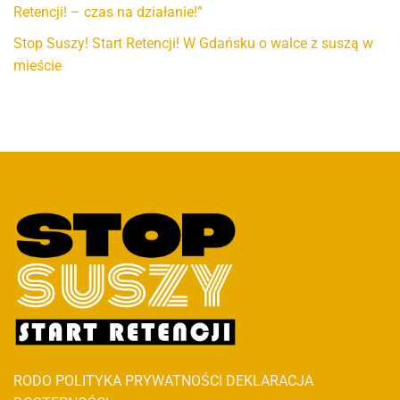
Retencji! – czas na działanie!”
Stop Suszy! Start Retencji! W Gdańsku o walce z suszą w
mieście
RODO
POLITYKA PRYWATNOŚCI
DEKLARACJA