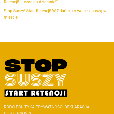
Retencji! – czas na działanie!”
Stop Suszy! Start Retencji! W Gdańsku o walce z suszą w
mieście
RODO
POLITYKA PRYWATNOŚCI
DEKLARACJA
DOSTĘPNOŚCI