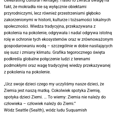
Celebrating Cultural Heritage). Hasło to zwraca uwagę na
fakt, że mokradła nie są wyłącznie obiektami
przyrodniczymi, lecz również przestrzeniami głęboko
zakorzenionymi w historii, kulturze i tożsamości lokalnych
społeczności. Wiedza tradycyjna, przekazywana z
pokolenia na pokolenie, odgrywała i nadal odgrywa istotną
rolę w ochronie tych ekosystemów oraz w zrównoważonym
gospodarowaniu wodą – szczególnie w dobie nasilających
się susz i zmiany klimatu. Grafika tegorocznego święta
podkreśla globalne połączenie ludzi z terenami
podmokłymi oraz wagę tradycyjnej wiedzy przekazywanej
z pokolenia na pokolenie.
„Ucz swoje dzieci czego my uczyliśmy nasze dzieci, że
Ziemia jest naszą matką. Cokolwiek spotyka Ziemię,
spotyka dzieci Ziemi. … To wiemy: Ziemia nie należy do
człowieka – człowiek należy do Ziemi.”
Wódz Seattle (Sealth), wódz ludu Suquamish