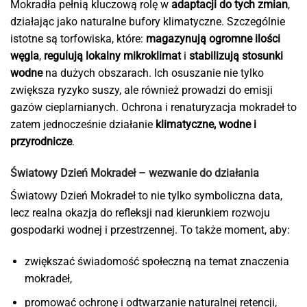
Mokradła pełnią kluczową rolę w
adaptacji do tych zmian
,
działając jako naturalne bufory klimatyczne. Szczególnie
istotne są torfowiska, które:
magazynują ogromne ilości
węgla
,
regulują lokalny mikroklimat
i
stabilizują stosunki
wodne
na dużych obszarach. Ich osuszanie nie tylko
zwiększa ryzyko suszy, ale również prowadzi do emisji
gazów cieplarnianych. Ochrona i renaturyzacja mokradeł to
zatem jednocześnie działanie
klimatyczne, wodne i
przyrodnicze
.
Światowy Dzień Mokradeł – wezwanie do działania
Światowy Dzień Mokradeł to nie tylko symboliczna data,
lecz realna okazja do refleksji nad kierunkiem rozwoju
gospodarki wodnej i przestrzennej. To także moment, aby:
zwiększać świadomość społeczną na temat znaczenia
mokradeł,
promować ochronę i odtwarzanie naturalnej retencji,