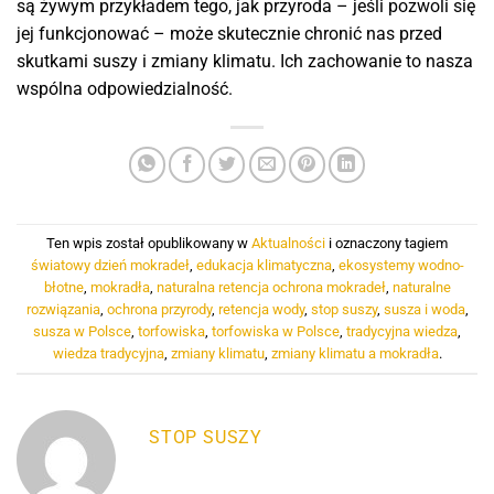
są żywym przykładem tego, jak przyroda – jeśli pozwoli się
jej funkcjonować – może skutecznie chronić nas przed
skutkami suszy i zmiany klimatu. Ich zachowanie to nasza
wspólna odpowiedzialność.
Ten wpis został opublikowany w
Aktualności
i oznaczony tagiem
światowy dzień mokradeł
,
edukacja klimatyczna
,
ekosystemy wodno-
błotne
,
mokradła
,
naturalna retencja ochrona mokradeł
,
naturalne
rozwiązania
,
ochrona przyrody
,
retencja wody
,
stop suszy
,
susza i woda
,
susza w Polsce
,
torfowiska
,
torfowiska w Polsce
,
tradycyjna wiedza
,
wiedza tradycyjna
,
zmiany klimatu
,
zmiany klimatu a mokradła
.
STOP SUSZY