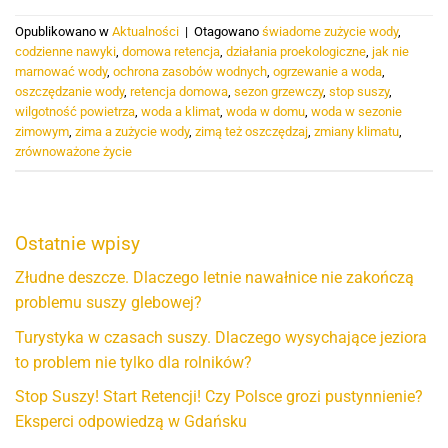
Opublikowano w
Aktualności
|
Otagowano
świadome zużycie wody
,
codzienne nawyki
,
domowa retencja
,
działania proekologiczne
,
jak nie
marnować wody
,
ochrona zasobów wodnych
,
ogrzewanie a woda
,
oszczędzanie wody
,
retencja domowa
,
sezon grzewczy
,
stop suszy
,
wilgotność powietrza
,
woda a klimat
,
woda w domu
,
woda w sezonie
zimowym
,
zima a zużycie wody
,
zimą też oszczędzaj
,
zmiany klimatu
,
zrównoważone życie
Ostatnie wpisy
Złudne deszcze. Dlaczego letnie nawałnice nie zakończą
problemu suszy glebowej?
Turystyka w czasach suszy. Dlaczego wysychające jeziora
to problem nie tylko dla rolników?
Stop Suszy! Start Retencji! Czy Polsce grozi pustynnienie?
Eksperci odpowiedzą w Gdańsku