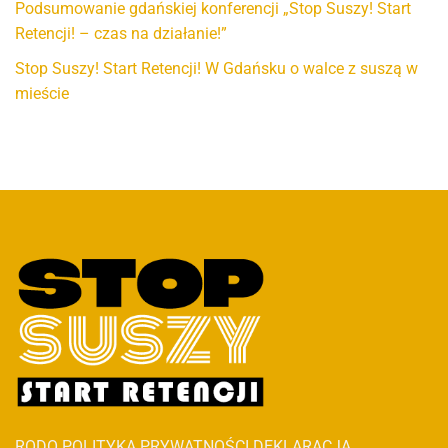
Podsumowanie gdańskiej konferencji „Stop Suszy! Start
Retencji! – czas na działanie!”
Stop Suszy! Start Retencji! W Gdańsku o walce z suszą w
mieście
RODO
POLITYKA PRYWATNOŚCI
DEKLARACJA