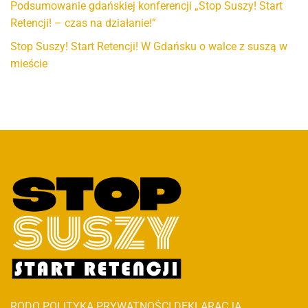
Podsumowanie gdańskiej konferencji „Stop Suszy! Start
Retencji! – czas na działanie!”
Stop Suszy! Start Retencji! W Gdańsku o walce z suszą w
mieście
RODO
POLITYKA PRYWATNOŚCI
DEKLARACJA