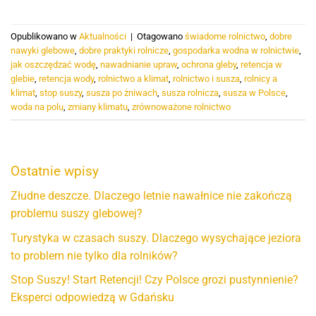
Opublikowano w
Aktualności
|
Otagowano
świadome rolnictwo
,
dobre
nawyki glebowe
,
dobre praktyki rolnicze
,
gospodarka wodna w rolnictwie
,
jak oszczędzać wodę
,
nawadnianie upraw
,
ochrona gleby
,
retencja w
glebie
,
retencja wody
,
rolnictwo a klimat
,
rolnictwo i susza
,
rolnicy a
klimat
,
stop suszy
,
susza po żniwach
,
susza rolnicza
,
susza w Polsce
,
woda na polu
,
zmiany klimatu
,
zrównoważone rolnictwo
Ostatnie wpisy
Złudne deszcze. Dlaczego letnie nawałnice nie zakończą
problemu suszy glebowej?
Turystyka w czasach suszy. Dlaczego wysychające jeziora
to problem nie tylko dla rolników?
Stop Suszy! Start Retencji! Czy Polsce grozi pustynnienie?
Eksperci odpowiedzą w Gdańsku