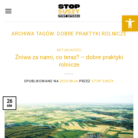
Przewiń
do
Otwórz 
zawartości
ARCHIWA TAGÓW:
DOBRE PRAKTYKI ROLNICZE
AKTUALNOŚCI
Żniwa za nami, co teraz? – dobre praktyki
rolnicze
OPUBLIKOWANO NA
2025-08-26
PRZEZ
STOP SUSZY
26
sie