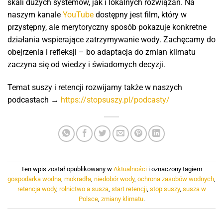
skali dużych systemów, jak i lokalnych rozwiązań. Na
naszym kanale
YouTube
dostępny jest film, który w
przystępny, ale merytoryczny sposób pokazuje konkretne
działania wspierające zatrzymywanie wody. Zachęcamy do
obejrzenia i refleksji – bo adaptacja do zmian klimatu
zaczyna się od wiedzy i świadomych decyzji.
Temat suszy i retencji rozwijamy także w naszych
podcastach →
https://stopsuszy.pl/podcasty/
Ten wpis został opublikowany w
Aktualności
i oznaczony tagiem
gospodarka wodna
,
mokradła
,
niedobór wody
,
ochrona zasobów wodnych
,
retencja wody
,
rolnictwo a susza
,
start retencji
,
stop suszy
,
susza w
Polsce
,
zmiany klimatu
.