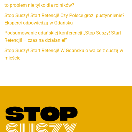
to problem nie tylko dla rolników?
Stop Suszy! Start Retencji! Czy Polsce grozi pustynnienie?
Eksperci odpowiedzą w Gdańsku
Podsumowanie gdańskiej konferencji „Stop Suszy! Start
Retencji! – czas na działanie!”
Stop Suszy! Start Retencji! W Gdańsku o walce z suszą w
mieście