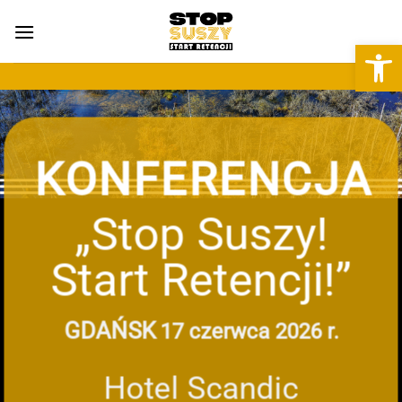
Przewiń
do
Otwórz 
zawartości
KONFERENCJA
„Stop Suszy!
Start Retencji!”
GDAŃSK
17 czerwca 2026 r.
Hotel Scandic