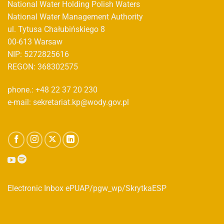
National Water Holding Polish Waters
National Water Management Authority
ul. Tytusa Chałubińskiego 8
00-613 Warsaw
NIP: 5272825616
REGON: 368302575
phone.: +48 22 37 20 230
e-mail: sekretariat.kp@wody.gov.pl
Electronic Inbox ePUAP/pgw_wp/SkrytkaESP